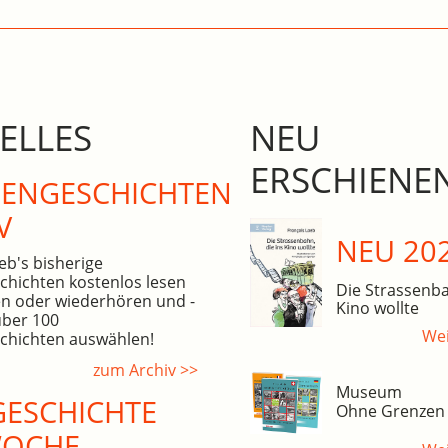
ELLES
NEU
ERSCHIENE
N­GE­SCHICHTEN
V
NEU 20
eb's bisherige
hichten kostenlos lesen
Die Strassenba
n oder wiederhören und -
Kino wollte
über 100
Wei
hichten auswählen!
zum Archiv >>
Museum
ESCHICHTE
Ohne Grenzen
WOCHE