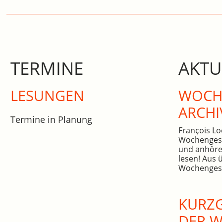
TERMINE
AKTU
LESUNGEN
WOCHE
ARCHI
Termine in Planung
François Lo
Wochengesc
und anhöre
lesen! Aus 
Wochengesc
KURZG
DER 