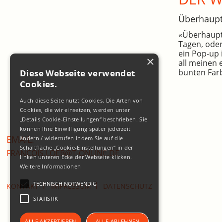
Überhaup
«Überhaupt»
Tagen, oder
ein Pop-up 
×
all meinen 
bunten Farb
Diese Webseite verwendet
Cookies.
Auch diese Seite nutzt Cookies. Die Arten von
Cookies, die wir einsetzen, werden unter
„Details Cookie-Einstellungen“ beschrieben. Sie
können Ihre Einwilligung später jederzeit
EMAIL:
ändern / widerrufen indem Sie auf die
Schaltfläche „Cookie-Einstellungen“ in der
FRANCOIS.LOEB@T-ONLINE.DE
linken unteren Ecke der Webseite klicken.
Weitere Informationen
I
I
TECHNISCH NOTWENDIG
KONTAKT
IMPRESSUM
DATENSCHUTZ
STATISTIK
ALLE AKZEPTIEREN
ALLE ABLEHNEN