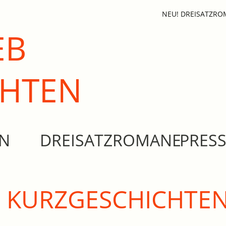
NEU! DREISATZR
EB
CHTEN
EN
DREISATZROMANE
PRES
KURZGESCHICHTEN