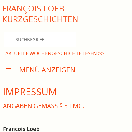
FRANÇOIS LOEB
close Submenü
KURZ­GESCHICHTEN
HOME
KURZGESCHICHTEN
AKTUELLE WOCHENGESCHICHTE LESEN >>
DREISATZROMANE
MENÜ ANZEIGEN
PRESSE
EVENTS
IMPRESSUM
AKTUELLES
ANGABEN GEMÄSS § 5 TMG:
INFO
Francois Loeb