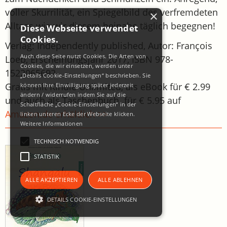
voller Skurrilität, ein Spiegelbild des verfremdeten
×
Alltags wie wir diesem beinahe täglich begegnen!
Diese Webseite verwendet
Cookies.
Verlag: Independently published, Autor: François
Auch diese Seite nutzt Cookies. Die Arten von
Loeb, Erscheinungsjahr 2017, ISBN 978-
Cookies, die wir einsetzen, werden unter
1522065692
„Details Cookie-Einstellungen“ beschrieben. Sie
Gratis mit Kindle Unlimited, als eBook für € 2.99
können Ihre Einwilligung später jederzeit
ändern / widerrufen indem Sie auf die
und auch als Taschenbuch für € 5.95 auf
Schaltfläche „Cookie-Einstellungen“ in der
Amazon.de erhältlich >>
linken unteren Ecke der Webseite klicken.
Weitere Informationen
TECHNISCH NOTWENDIG
STATISTIK
ALLE AKZEPTIEREN
ALLE ABLEHNEN
DETAILS COOKIE-EINSTELLUNGEN