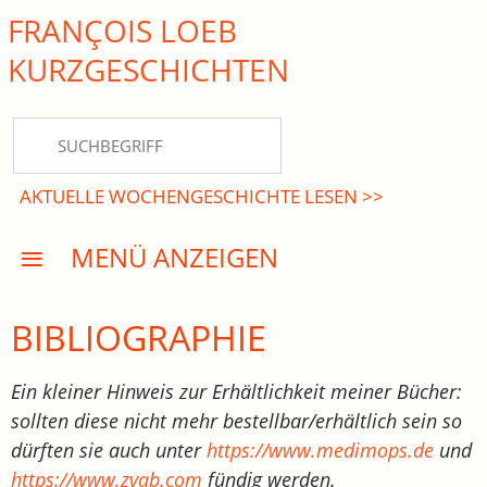
FRANÇOIS LOEB
close Submenü
KURZ­GESCHICHTEN
HOME
KURZGESCHICHTEN
AKTUELLE WOCHENGESCHICHTE LESEN >>
DREISATZROMANE
MENÜ ANZEIGEN
PRESSE
EVENTS
BIBLIOGRAPHIE
AKTUELLES
Ein kleiner Hinweis zur Erhältlichkeit meiner Bücher:
sollten diese nicht mehr bestellbar/erhältlich sein so
INFO
dürften sie auch unter
https://www.medimops.de
und
https://www.zvab.com
fündig werden.