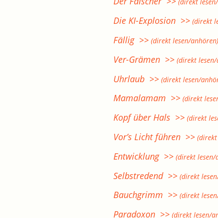
Der Fälscher >>
(direkt lesen
Die KI-Explosion >>
(direkt 
Fällig >>
(direkt lesen/anhören
Ver-Grämen >>
(direkt lesen
Uhrlaub >>
(direkt lesen/anhö
Mamalamam >>
(direkt les
Kopf über Hals >>
(direkt le
Vor’s Licht führen >>
(direkt
Entwicklung >>
(direkt lesen
Selbstredend >>
(direkt lese
Bauchgrimm >>
(direkt lese
Paradoxon >>
(direkt lesen/a