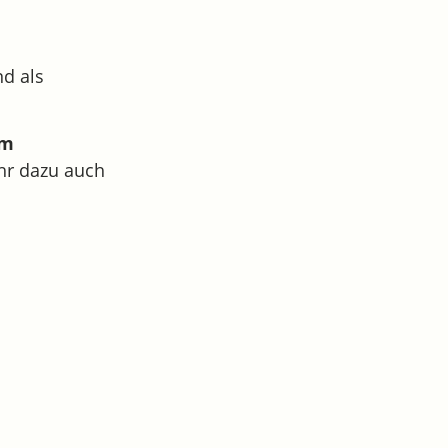
d als
im
hr dazu auch