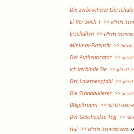
Die zerbrochene Eierschal
Ei-Ver-Such-T >>
(direkt lese
Erschallen >>
(direkt lesen/a
Minimal-Extensiv >>
(direkt
Der Authenticator >>
(direk
Ich verbinde Sie >>
(direkt l
Der Laternenpfahl >>
(direk
Die Schnabulierer >>
(direk
Bügeltraum >>
(direkt lesen/
Der Geschenkte Tag >>
(dir
Hui >>
o
(direkt lesen/anhören)