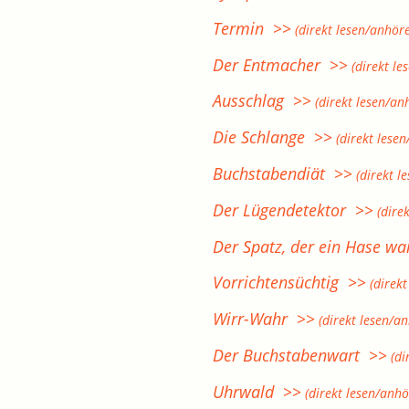
Termin >>
(direkt lesen/anhör
Der Entmacher >>
(direkt le
Ausschlag >>
(direkt lesen/an
Die Schlange >>
(direkt lese
Buchstabendiät >>
(direkt l
Der Lügendetektor >>
(dire
Der Spatz, der ein Hase w
Vorrichtensüchtig >>
(direkt
Wirr-Wahr >>
(direkt lesen/a
Der Buchstabenwart >>
(di
Uhrwald >>
(direkt lesen/anhö