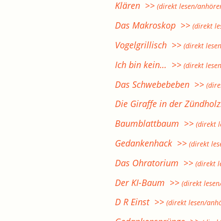
Klären >>
(direkt lesen/anhöre
Das Makroskop >>
(direkt l
Vogelgrillisch >>
(direkt lese
Ich bin kein… >>
(direkt lese
Das Schwebebeben >>
(dire
Die Giraffe in der Zündhol
Baumblattbaum >>
(direkt 
Gedankenhack >>
(direkt le
Das Ohratorium >>
(direkt 
Der KI-Baum >>
(direkt lese
D R Einst >>
(direkt lesen/anh