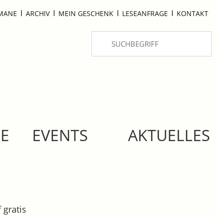
I
I
I
I
OMANE
ARCHIV
MEIN GESCHENK
LESEANFRAGE
KONTAKT
SE
EVENTS
AKTUELLES
 gratis