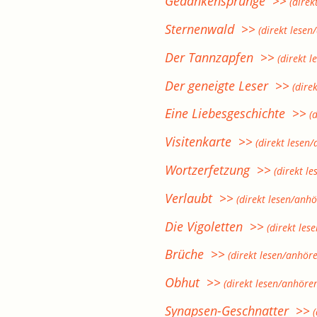
Gedankensprünge >>
(direk
Sternenwald >>
(direkt lesen
Der Tannzapfen >>
(direkt l
Der geneigte Leser >>
(dire
Eine Liebesgeschichte >>
(d
Visitenkarte >>
(direkt lesen
Wortzerfetzung >>
(direkt l
Verlaubt >>
(direkt lesen/anhö
Die Vigoletten >>
(direkt les
Brüche >>
(direkt lesen/anhör
Obhut >>
(direkt lesen/anhöre
Synapsen-Geschnatter >>
(