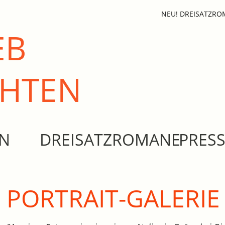
NEU! DREISATZR
EB
CHTEN
EN
DREISATZROMANE
PRES
PORTRAIT-GALERIE