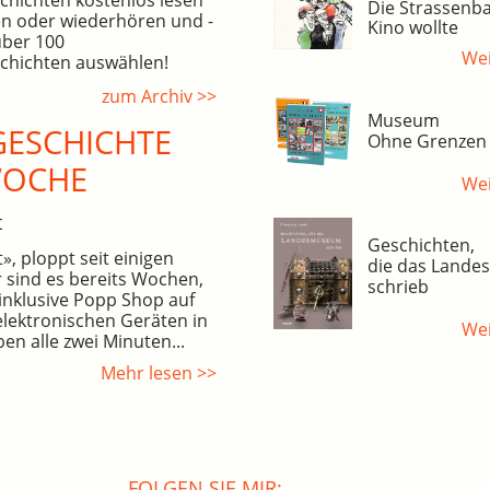
Die Strassenba
n oder wiederhören und -
Kino wollte
über 100
Wei
hichten auswählen!
zum Archiv >>
Museum
ESCHICHTE
Ohne Grenzen
WOCHE
Wei
t
Geschichten,
, ploppt seit einigen
die das Land
 sind es bereits Wochen,
schrieb
inklusive Popp Shop auf
elektronischen Geräten in
Wei
en alle zwei Minuten...
Mehr lesen >>
FOLGEN SIE MIR: