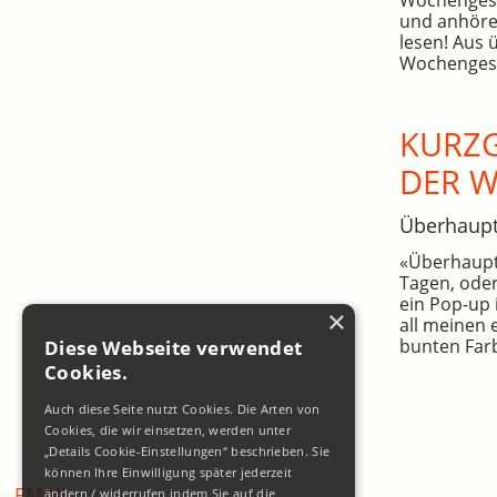
und anhöre
lesen! Aus 
Wochengesc
KURZG
DER 
Überhaup
«Überhaupt»
Tagen, oder
ein Pop-up 
×
all meinen 
bunten Farb
Diese Webseite verwendet
Cookies.
Auch diese Seite nutzt Cookies. Die Arten von
Cookies, die wir einsetzen, werden unter
„Details Cookie-Einstellungen“ beschrieben. Sie
können Ihre Einwilligung später jederzeit
EMAIL:
ändern / widerrufen indem Sie auf die