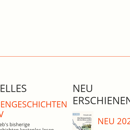
ELLES
NEU
ERSCHIENE
N­GE­SCHICHTEN
V
NEU 20
eb's bisherige
hichten kostenlos lesen