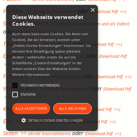
×
Fül(h)ler >>
oder
(direkt lesen/anhören)
(Download Pdf >>)
Diese Webseite verwendet
Schattengespräche >>
Cookies.
(direkt lesen/anhören und als Video!)
oder
(Download Pdf >>)
Auch diese Seite nutzt Cookies. Die Arten von
Cookies, die wir einsetzen, werden unter
Tanzig >>
oder
(direkt lesen/anhören)
(Download Pdf >>)
„Details Cookie-Einstellungen“ beschrieben. Sie
können Ihre Einwilligung später jederzeit
Egotherapie >>
oder
(direkt lesen/anhören)
(Download Pdf
ändern / widerrufen indem Sie auf die
Schaltfläche „Cookie-Einstellungen“ in der
>>)
linken unteren Ecke der Webseite klicken.
Weitere Informationen
Festfasten >>
oder
(direkt lesen/anhören)
(Download Pdf >>)
TECHNISCH NOTWENDIG
Vermisst wird >>
oder
(direkt lesen/anhören)
(Download Pdf
STATISTIK
>>)
Kloud >>
oder
ALLE AKZEPTIEREN
ALLE ABLEHNEN
(direkt lesen/anhören)
(Download Pdf >>)
Edit >>
oder
DETAILS COOKIE-EINSTELLUNGEN
(direkt lesen/anhören)
(Download Pdf >>)
Seiten >>
oder
(direkt lesen/anhören)
(Download Pdf >>)