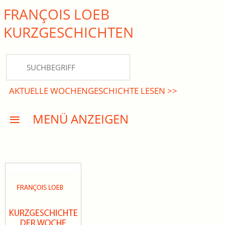
FRANÇOIS LOEB
close Submenü
KURZ­GESCHICHTEN
HOME
KURZGESCHICHTEN
AKTUELLE WOCHENGESCHICHTE LESEN >>
DREISATZROMANE
MENÜ ANZEIGEN
PRESSE
EVENTS
AKTUELLES
INFO