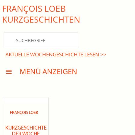
FRANÇOIS LOEB
close Submenü
KURZ­GESCHICHTEN
HOME
KURZGESCHICHTEN
AKTUELLE WOCHENGESCHICHTE LESEN >>
DREISATZROMANE
MENÜ ANZEIGEN
PRESSE
EVENTS
AKTUELLES
INFO