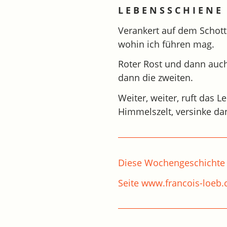
L E B E N S S C H I E N E
Verankert auf dem Schotte
wohin ich führen mag.
Roter Rost und dann auch
dann die zweiten.
Weiter, weiter, ruft das 
Himmelszelt, versinke da
Diese Wochengeschichte 
Seite www.francois-loeb