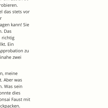
robieren.
 das stets vor
r
ragen kann! Sie
n. Das
 richtig
kt. Ein
 Approbation zu
einahe zwei
un, meine
t. Aber was
n. Was sein
onnte dies
Bonsai Faust mit
ackpacken.