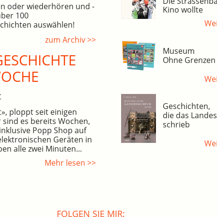
Die Strassenba
n oder wiederhören und -
Kino wollte
über 100
Wei
hichten auswählen!
zum Archiv >>
Museum
ESCHICHTE
Ohne Grenzen
WOCHE
Wei
t
Geschichten,
, ploppt seit einigen
die das Land
 sind es bereits Wochen,
schrieb
inklusive Popp Shop auf
elektronischen Geräten in
Wei
en alle zwei Minuten...
Mehr lesen >>
FOLGEN SIE MIR: