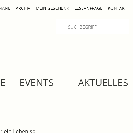
I
I
I
I
OMANE
ARCHIV
MEIN GESCHENK
LESEANFRAGE
KONTAKT
SE
EVENTS
AKTUELLES
r ein Leben so