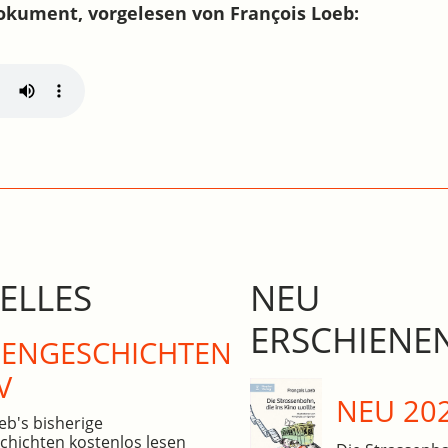
okument, vorgelesen von François Loeb:
ELLES
NEU
ERSCHIENE
N­GE­SCHICHTEN
V
NEU 20
eb's bisherige
hichten kostenlos lesen