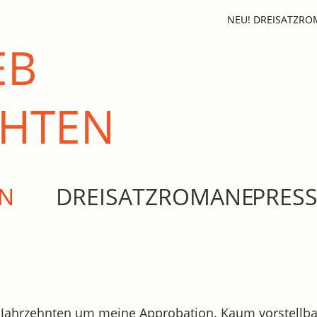
NEU! DREISATZR
EB
CHTEN
EN
DREISATZROMANE
PRES
ja Jahrzehnten um meine Approbation. Kaum vorstellba