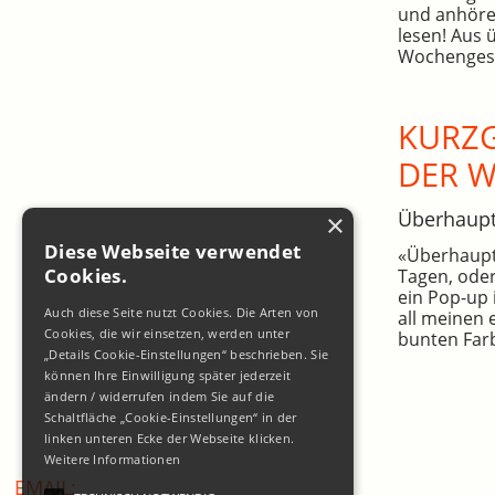
und anhöre
lesen! Aus 
Wochengesc
KURZG
DER 
Überhaup
×
Diese Webseite verwendet
«Überhaupt»
Cookies.
Tagen, oder
ein Pop-up 
Auch diese Seite nutzt Cookies. Die Arten von
all meinen 
Cookies, die wir einsetzen, werden unter
bunten Farb
„Details Cookie-Einstellungen“ beschrieben. Sie
können Ihre Einwilligung später jederzeit
ändern / widerrufen indem Sie auf die
Schaltfläche „Cookie-Einstellungen“ in der
linken unteren Ecke der Webseite klicken.
Weitere Informationen
EMAIL: