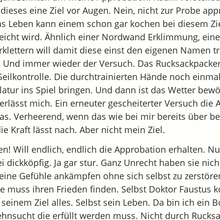
dieses eine Ziel vor Augen. Nein, nicht zur Probe app
s Leben kann einem schon gar kochen bei diesem Ziel
rreicht wird. Ähnlich einer Nordwand Erklimmung, eine
rklettern will damit diese einst den eigenen Namen t
f. Und immer wieder der Versuch. Das Rucksackpacke
 Seilkontrolle. Die durchtrainierten Hände noch einmal
tur ins Spiel bringen. Und dann ist das Wetter bewöl
erlässt mich. Ein erneuter gescheiterter Versuch die
das. Verheerend, wenn das wie bei mir bereits über b
e Kraft lässt nach. Aber nicht mein Ziel.
en! Will endlich, endlich die Approbation erhalten. N
 dickköpfig. Ja gar stur. Ganz Unrecht haben sie nich
ine Gefühle ankämpfen ohne sich selbst zu zerstöre
e muss ihren Frieden finden. Selbst Doktor Faustus k
 seinem Ziel alles. Selbst sein Leben. Da bin ich ein 
hnsucht die erfüllt werden muss. Nicht durch Rucks