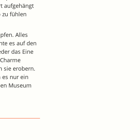
rt aufgehängt
 zu fühlen
pfen. Alles
hte es auf den
der das Eine
n Charme
h sie erobern.
 es nur ein
schen Museum
!