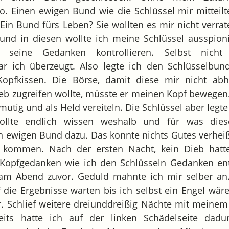
so. Einen ewigen Bund wie die Schlüssel mir mitteil
 Ein Bund fürs Leben? Sie wollten es mir nicht verrat
 und in diesen wollte ich meine Schlüssel ausspio
eine Gedanken kontrollieren. Selbst nicht 
ar ich überzeugt. Also legte ich den Schlüsselbu
Kopfkissen. Die Börse, damit diese mir nicht a
Dieb zugreifen wollte, müsste er meinen Kopf bewege
mutig und als Held vereiteln. Die Schlüssel aber legt
Wollte endlich wissen weshalb und für was die
n ewigen Bund dazu. Das konnte nichts Gutes verhei
s kommen. Nach der ersten Nacht, kein Dieb hat
 Kopfgedanken wie ich den Schlüsseln Gedanken ent
 am Abend zuvor. Geduld mahnte ich mir selber an.
f die Ergebnisse warten bis ich selbst ein Engel wäre
. Schlief weitere dreiunddreißig Nächte mit meine
its hatte ich auf der linken Schädelseite dadu