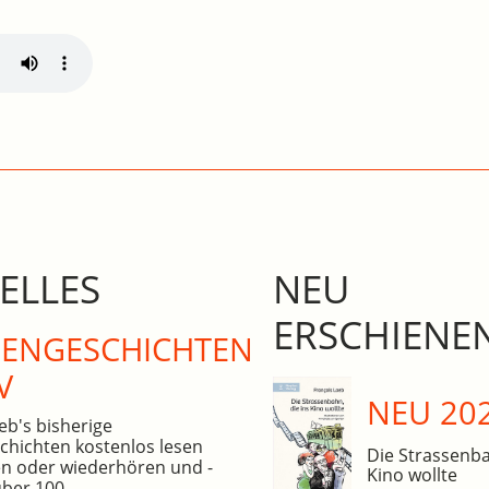
ELLES
NEU
ERSCHIENE
N­GE­SCHICHTEN
V
NEU 20
eb's bisherige
hichten kostenlos lesen
Die Strassenba
n oder wiederhören und -
Kino wollte
über 100