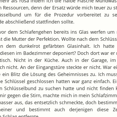
 mehr als rosa indem ich die halbe Flasche Mundwas
n Ressourcen, denn der Ersatz würde mich teuer zu
sselbund um für die Prozedur vorbereitet zu se
abschließend stattfinden sollte.
 vor dem Schlafengehen bereits ins Glas werfen um 
st die Mutter der Perfektion. Wollte nach dem Schlüs
n dem dunkelrot gefärbten Glasinhalt. Ich hatte
h diesen im Badezimmer deponiert? Doch dort war er n
tisch. Nicht in der Küche. Auch in der Garage, i
ich nicht. An der Eingangstüre steckte er nicht. War 
ie ein Blitz die Lösung des Geheimnisses zu. Ich muss
e Schlüssel geschlossen hatten war ganz einfach. E
n Schlüsselbund zu suchen hatte und nicht finden 
mir gegen die Stirn, machte mich in mein Schlafzimme
ser aus, das entsetzlich schmeckte, doch bestimm
meiner und bestimmt auch derjenigen diese Ze
 Schlag entfernte.