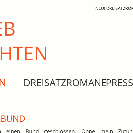
NEU! DREISATZR
EB
CHTEN
EN
DREISATZROMANE
PRES
LBUND
en einen Bund geschlossen. Ohne mein Zutu