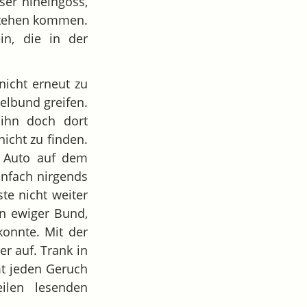
ser hineingoss,
 stehen kommen.
in, die in der
nicht erneut zu
selbund greifen.
 ihn doch dort
icht zu finden.
m Auto auf dem
einfach nirgends
te nicht weiter
in ewiger Bund,
konnte. Mit der
r auf. Trank in
t jeden Geruch
ilen lesenden