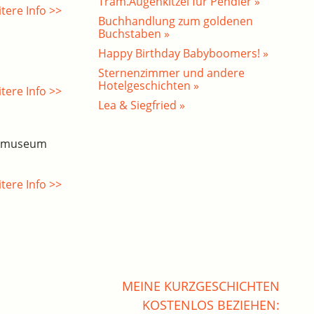
Tram.Augenkitzel für Pendler »
tere Info >>
Buchhandlung zum goldenen
Buchstaben »
Happy Birthday Babyboomers! »
Sternenzimmer und andere
Hotelgeschichten »
tere Info >>
Lea & Siegfried »
esmuseum
tere Info >>
MEINE KURZGESCHICHTEN
KOSTENLOS BEZIEHEN: