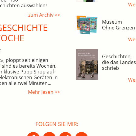
Wei
hichten auswählen!
zum Archiv >>
Museum
ESCHICHTE
Ohne Grenzen
WOCHE
Wei
t
Geschichten,
, ploppt seit einigen
die das Land
 sind es bereits Wochen,
schrieb
inklusive Popp Shop auf
elektronischen Geräten in
Wei
en alle zwei Minuten...
Mehr lesen >>
FOLGEN SIE MIR: