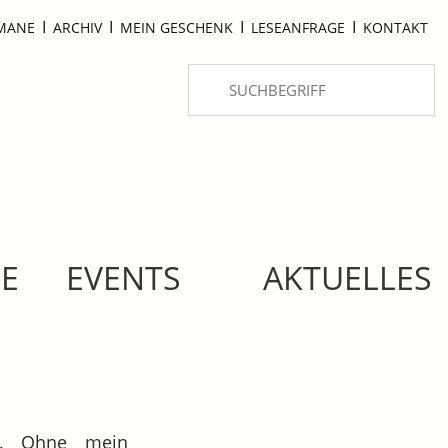
I
I
I
I
OMANE
ARCHIV
MEIN GESCHENK
LESEANFRAGE
KONTAKT
SE
EVENTS
AKTUELLES
n. Ohne mein