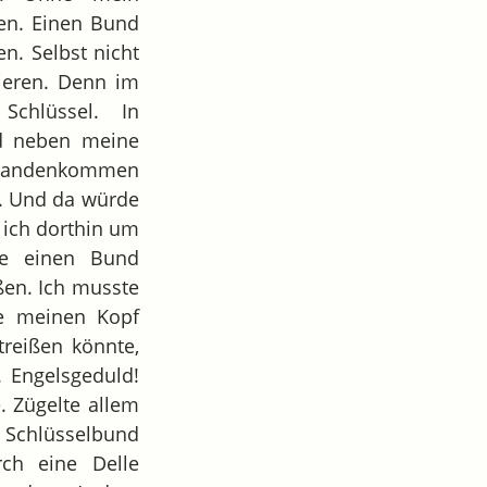
ten. Einen Bund
en. Selbst nicht
nieren. Denn im
Schlüssel. In
nd neben meine
bhandenkommen
n. Und da würde
e ich dorthin um
se einen Bund
ßen. Ich musste
te meinen Kopf
reißen könnte,
 Engelsgeduld!
. Zügelte allem
m Schlüsselbund
rch eine Delle