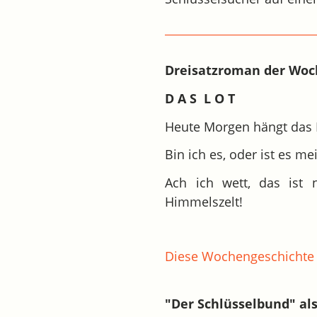
Dreisatzroman der Wo
D A S L O T
Heute Morgen hängt das 
Bin ich es, oder ist es me
Ach ich wett, das ist 
Himmelszelt!
Diese Wochengeschichte 
"Der Schlüsselbund" al