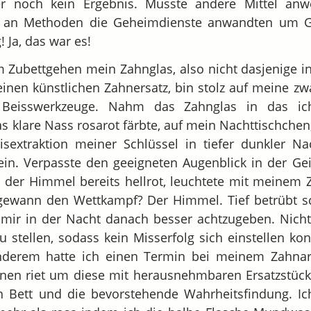
r noch kein Ergebnis. Musste andere Mittel anw
ch an Methoden die Geheimdienste anwandten um 
 Ja, das war es!
ubettgehen mein Zahnglas, also nicht dasjenige in
inen künstlichen Zahnersatz, bin stolz auf meine zw
n Beisswerkzeuge. Nahm das Zahnglas in das i
das klare Nass rosarot färbte, auf mein Nachttischchen
xtraktion meiner Schlüssel in tiefer dunkler Nac
ein. Verpasste den geeigneten Augenblick in der Gei
h der Himmel bereits hellrot, leuchtete mit meinem
ewann den Wettkampf? Der Himmel. Tief betrübt sc
mir in der Nacht danach besser achtzugeben. Nicht
 stellen, sodass kein Misserfolg sich einstellen k
nderem hatte ich einen Termin bei meinem Zahnarz
hnen riet um diese mit herausnehmbaren Ersatzstück
n Bett und die bevorstehende Wahrheitsfindung. Ic