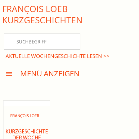
FRANÇOIS LOEB
close Submenü
KURZ­GESCHICHTEN
HOME
KURZGESCHICHTEN
AKTUELLE WOCHENGESCHICHTE LESEN >>
DREISATZROMANE
MENÜ ANZEIGEN
PRESSE
EVENTS
AKTUELLES
INFO