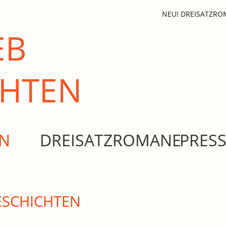
NEU! DREISATZR
EB
CHTEN
EN
DREISATZROMANE
PRES
ESCHICHTEN