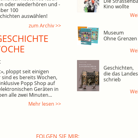
Die Strassenba
n oder wiederhören und -
Kino wollte
über 100
Wei
hichten auswählen!
zum Archiv >>
Museum
ESCHICHTE
Ohne Grenzen
WOCHE
Wei
t
Geschichten,
, ploppt seit einigen
die das Land
 sind es bereits Wochen,
schrieb
inklusive Popp Shop auf
elektronischen Geräten in
Wei
en alle zwei Minuten...
Mehr lesen >>
FOLGEN SIE MIR: