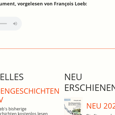
ument, vorgelesen von François Loeb:
ELLES
NEU
ERSCHIENE
N­GE­SCHICHTEN
V
NEU 20
eb's bisherige
hichten kostenlos lesen