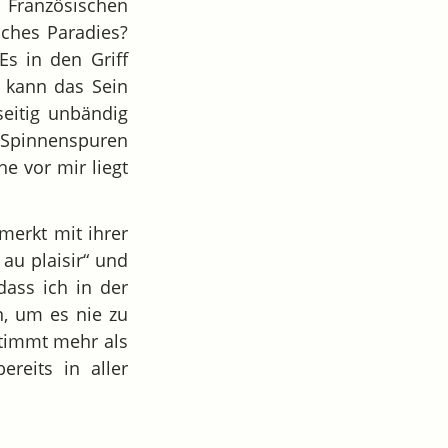
m Französischen
sches Paradies?
Es in den Griff
h kann das Sein
seitig unbändig
e Spinnenspuren
e vor mir liegt
merkt mit ihrer
 au plaisir“ und
dass ich in der
n, um es nie zu
stimmt mehr als
reits in aller