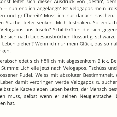
sonst leitet sich dieser Ausdruck von ‚destin‘, de
b -- nun endlich angelangt? Ist Velogapos mein irdi
fen und griffbereit? Muss ich nur danach haschen. 
 Stachel tiefer senken. Mich festhaken. So einfac
 Velogapos aus Inseln? Schildkröten die sich gegen
die sich nach Liebesausbrüchen flussartig, schwarz
i Leben ziehen? Wenn ich nur mein Glück, das so nah
nken.
erabschiedet sich höflich mit abgesenktem Blick. Be
 Stimme: „Ich eile jetzt nach Velogapos. Tschüss und
gossener Pudel. Weiss mit absoluter Bestimmtheit, 
s Leben damit verbringen werde Velogapos zu suche
selbst die Katze sieben Leben besitzt, der Mensch be
en muss, selbst wenn er seinen Neugierstachel be
en hat.