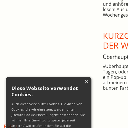
und anhöre
lesen! Aus 
Wochengesc
KURZG
DER 
Überhaup
«Überhaupt»
Tagen, oder
ein Pop-up 
×
all meinen 
bunten Farb
Diese Webseite verwendet
Cookies.
Auch diese Seite nutzt Cookies. Die Arten von
Cookies, die wir einsetzen, werden unter
„Details Cookie-Einstellungen“ beschrieben. Sie
können Ihre Einwilligung später jederzeit
EMAIL:
ändern / widerrufen indem Sie auf die