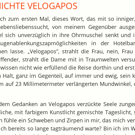
ICHTE VELOGAPOS
ch zum ersten Mal, dieses Wort, das mit so inniger
Lebensliebenssucht, von meinem Gegenüber ausge
l sich unverzüglich in ihre Ohrmuschel senkt und i
Augenablenkungszapmöglichkeiten in der Hotelba
 lasse. „Velogapos“, strahlt die Frau, nein, Frau 
effender, strahlt die Dame mit in Traumwelten ver
 wissen nicht wie erfüllend die Reise dorthin und erst
en Halt, ganz im Gegenteil, auf immer und ewig, sein 
em auf 23 Millimetermeter verlängerten Mundwinkel, 
i dem Gedanken an Velogapos verzückte Seele zunge
liche, mit farbigem Kunstlicht gemischte Tageslicht,
Ich fühle ein Schweben und Zirpen in mir, das mich ver
 ich bereits so lange tagträumend warte? Bin ich im 