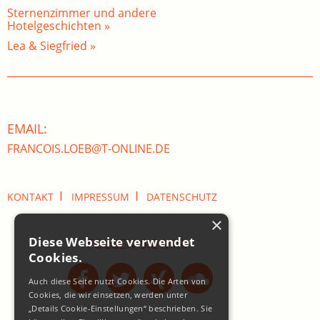
Sternenzimmer und andere
Hotelgeschichten »
Lea & Siegfried »
EMAIL:
FRANCOIS.LOEB@T-ONLINE.DE
I
I
KONTAKT
IMPRESSUM
DATENSCHUTZ
×
Diese Webseite verwendet
FOLGEN SIE MIR:
Cookies.
Auch diese Seite nutzt Cookies. Die Arten von
Cookies, die wir einsetzen, werden unter
„Details Cookie-Einstellungen“ beschrieben. Sie