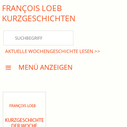
FRANÇOIS LOEB
close Submenü
KURZ­GESCHICHTEN
HOME
KURZGESCHICHTEN
AKTUELLE WOCHENGESCHICHTE LESEN >>
DREISATZROMANE
MENÜ ANZEIGEN
PRESSE
EVENTS
AKTUELLES
INFO