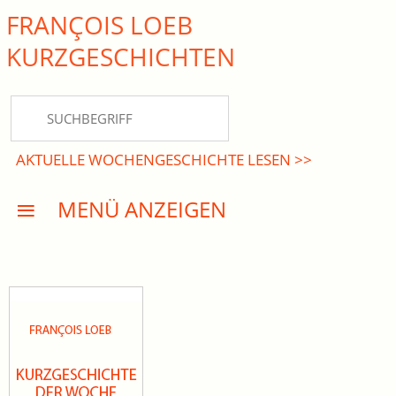
FRANÇOIS LOEB
close Submenü
KURZ­GESCHICHTEN
HOME
KURZGESCHICHTEN
AKTUELLE WOCHENGESCHICHTE LESEN >>
DREISATZROMANE
MENÜ ANZEIGEN
PRESSE
EVENTS
AKTUELLES
INFO