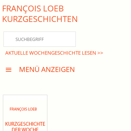
FRANÇOIS LOEB
close Submenü
KURZ­GESCHICHTEN
HOME
KURZGESCHICHTEN
AKTUELLE WOCHENGESCHICHTE LESEN >>
DREISATZROMANE
MENÜ ANZEIGEN
PRESSE
EVENTS
AKTUELLES
INFO