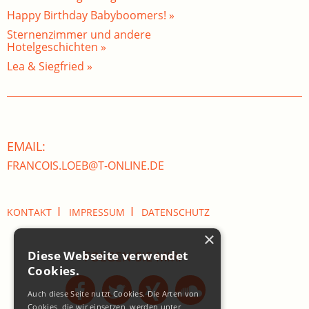
Happy Birthday Babyboomers! »
Sternenzimmer und andere
Hotelgeschichten »
Lea & Siegfried »
EMAIL:
FRANCOIS.LOEB@T-ONLINE.DE
I
I
KONTAKT
IMPRESSUM
DATENSCHUTZ
×
Diese Webseite verwendet
FOLGEN SIE MIR:
Cookies.
Auch diese Seite nutzt Cookies. Die Arten von
Cookies, die wir einsetzen, werden unter