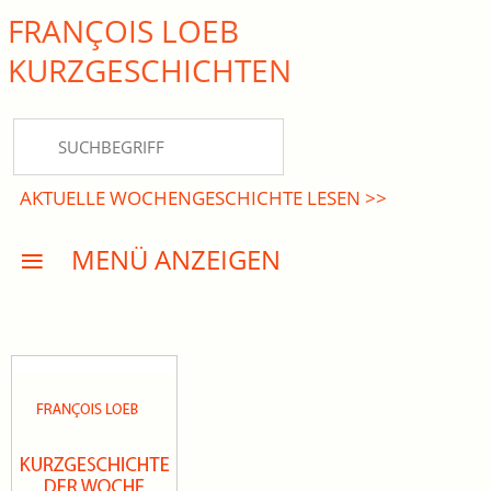
FRANÇOIS LOEB
close Submenü
KURZ­GESCHICHTEN
HOME
KURZGESCHICHTEN
AKTUELLE WOCHENGESCHICHTE LESEN >>
DREISATZROMANE
MENÜ ANZEIGEN
PRESSE
EVENTS
AKTUELLES
INFO