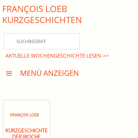
FRANÇOIS LOEB
close Submenü
KURZ­GESCHICHTEN
HOME
KURZGESCHICHTEN
AKTUELLE WOCHENGESCHICHTE LESEN >>
DREISATZROMANE
MENÜ ANZEIGEN
PRESSE
EVENTS
AKTUELLES
INFO