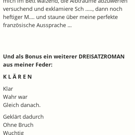
mich im Bett wälzend, die Albträume abzuwerfen
versuchend und exklamiere Sch ….., dann noch
heftiger M…. und staune über meine perfekte
französische Aussprache …
Und als Bonus ein weiterer DREISATZROMAN
aus meiner Feder:
K L Ä R E N
Klar
Wahr war
Gleich danach.
Geklärt dadurch
Ohne Bruch
Wuchtig