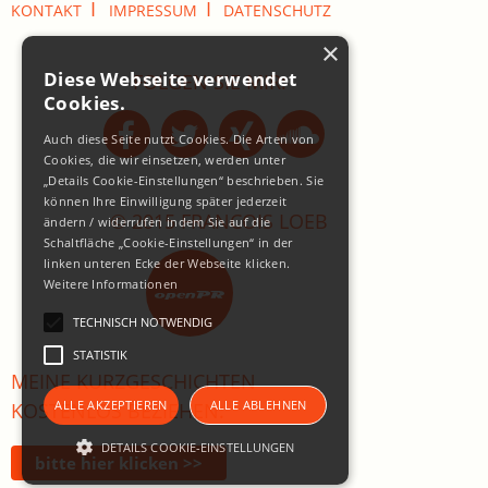
I
I
KONTAKT
IMPRESSUM
DATENSCHUTZ
×
Diese Webseite verwendet
FOLGEN SIE MIR:
Cookies.
Auch diese Seite nutzt Cookies. Die Arten von
Cookies, die wir einsetzen, werden unter
„Details Cookie-Einstellungen“ beschrieben. Sie
können Ihre Einwilligung später jederzeit
© 2015 FRANCOIS LOEB
ändern / widerrufen indem Sie auf die
Schaltfläche „Cookie-Einstellungen“ in der
linken unteren Ecke der Webseite klicken.
Weitere Informationen
TECHNISCH NOTWENDIG
STATISTIK
MEINE KURZGESCHICHTEN
ALLE AKZEPTIEREN
ALLE ABLEHNEN
KOSTENLOS BEZIEHEN:
DETAILS COOKIE-EINSTELLUNGEN