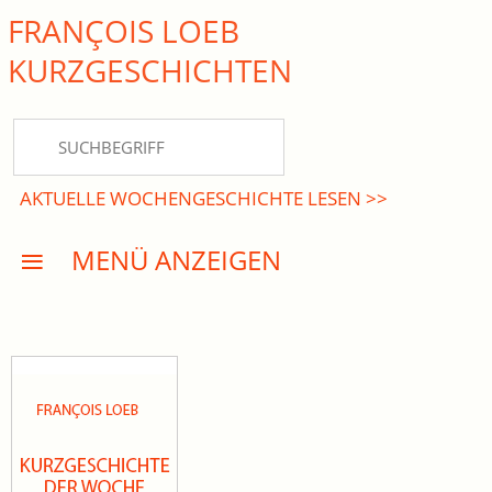
FRANÇOIS LOEB
close Submenü
KURZ­GESCHICHTEN
HOME
KURZGESCHICHTEN
AKTUELLE WOCHENGESCHICHTE LESEN >>
DREISATZROMANE
MENÜ ANZEIGEN
PRESSE
EVENTS
AKTUELLES
INFO