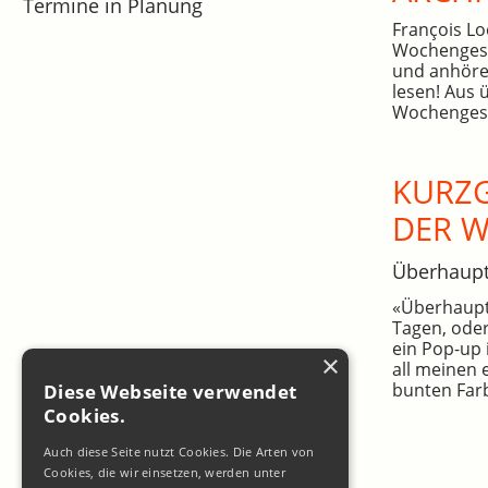
Termine in Planung
François Lo
Wochengesc
und anhöre
lesen! Aus 
Wochengesc
KURZG
DER 
Überhaup
«Überhaupt»
Tagen, oder
ein Pop-up 
×
all meinen 
bunten Farb
Diese Webseite verwendet
Cookies.
Auch diese Seite nutzt Cookies. Die Arten von
Cookies, die wir einsetzen, werden unter