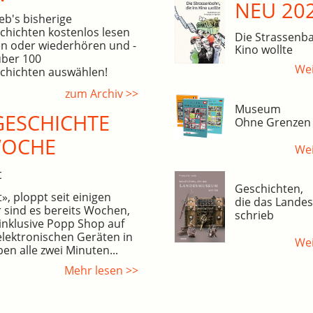
NEU 20
eb's bisherige
hichten kostenlos lesen
Die Strassenba
n oder wiederhören und -
Kino wollte
über 100
Wei
hichten auswählen!
zum Archiv >>
Museum
ESCHICHTE
Ohne Grenzen
WOCHE
Wei
t
Geschichten,
, ploppt seit einigen
die das Land
 sind es bereits Wochen,
schrieb
inklusive Popp Shop auf
elektronischen Geräten in
Wei
en alle zwei Minuten...
Mehr lesen >>