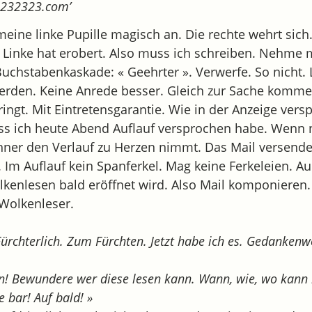
@232323.com’
meine linke Pupille magisch an. Die rechte wehrt sich
 Linke hat erobert. Also muss ich schreiben. Nehme
uchstabenkaskade: « Geehrter ». Verwerfe. So nicht. 
erden. Keine Anrede besser. Gleich zur Sache kommen
ingt. Mit Eintretensgarantie. Wie in der Anzeige ver
ass ich heute Abend Auflauf versprochen habe. Wenn 
chner den Verlauf zu Herzen nimmt. Das Mail versende
. Im Auflauf kein Spanferkel. Mag keine Ferkeleien. Au
lkenlesen bald eröffnet wird. Also Mail komponieren
 Wolkenleser.
 Fürchterlich. Zum Fürchten. Jetzt habe ich es. Gedanken
n! Bewundere wer diese lesen kann. Wann, wie, wo kann
e bar! Auf bald! »