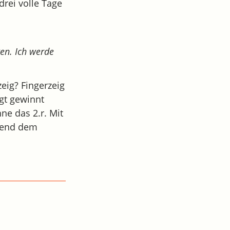
drei volle Tage
gen. Ich werde
eig? Fingerzeig
gt gewinnt
hne das 2.r. Mit
dend dem