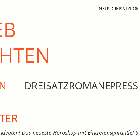
NEU! DREISATZR
EB
CHTEN
EN
DREISATZROMANE
PRES
TER
ndeuten! Das neueste Horoskop mit Eintretensgarantie! 