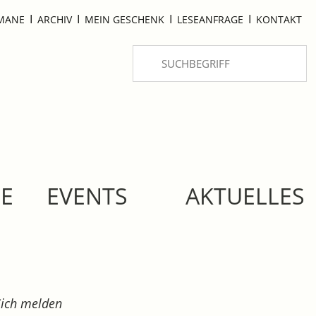
I
I
I
I
OMANE
ARCHIV
MEIN GESCHENK
LESEANFRAGE
KONTAKT
SE
EVENTS
AKTUELLES
Sich melden