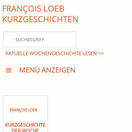
FRANÇOIS LOEB
close Submenü
KURZ­GESCHICHTEN
HOME
KURZGESCHICHTEN
AKTUELLE WOCHENGESCHICHTE LESEN >>
DREISATZROMANE
MENÜ ANZEIGEN
PRESSE
EVENTS
AKTUELLES
INFO