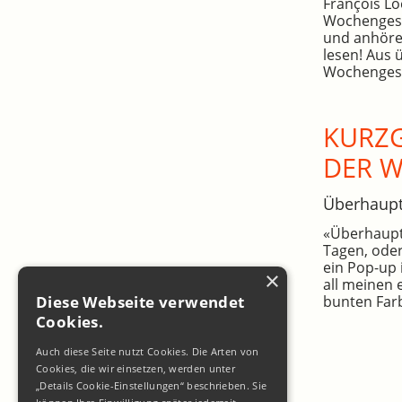
François Lo
Wochengesc
und anhöre
lesen! Aus 
Wochengesc
KURZG
DER 
Überhaup
«Überhaupt»
Tagen, oder
ein Pop-up 
×
all meinen 
bunten Farb
Diese Webseite verwendet
Cookies.
Auch diese Seite nutzt Cookies. Die Arten von
Cookies, die wir einsetzen, werden unter
„Details Cookie-Einstellungen“ beschrieben. Sie