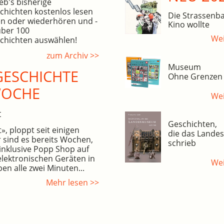
eb's bisherige
hichten kostenlos lesen
Die Strassenba
n oder wiederhören und -
Kino wollte
über 100
Wei
hichten auswählen!
zum Archiv >>
Museum
ESCHICHTE
Ohne Grenzen
WOCHE
Wei
t
Geschichten,
, ploppt seit einigen
die das Land
 sind es bereits Wochen,
schrieb
inklusive Popp Shop auf
elektronischen Geräten in
Wei
en alle zwei Minuten...
Mehr lesen >>