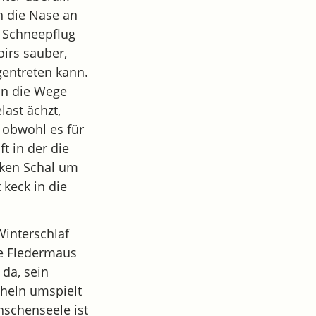
h die Nase an
n Schneepflug
oirs sauber,
entreten kann.
nn die Wege
ast ächzt,
, obwohl es für
t in der die
icken Schal um
 keck in die
Winterschlaf
ne Fledermaus
 da, sein
cheln umspielt
nschenseele ist