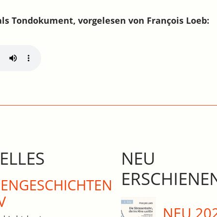
als Tondokument, vorgelesen von François Loeb:
ELLES
NEU
ERSCHIENE
N­GE­SCHICHTEN
V
NEU 20