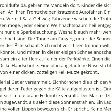
nidüfte da, gebrannte Mandeln dort. Kinder die sic
ken. An ihren Frontscheiben kratzende Autofahrer. Ei
n. Verteilt Salz. Gehweg-Fahrzeuge wischen die Trott
zen möge. Jeder seinem Weihnachtsbaum heil entgeg
nnt nur die Sparbeleuchtung. Weshalb auch mehr, we
schneit sind. Die Tanne am Eingang unter der Schneel
genden Äste schaut. Sich nicht von ihnen trennen will
 könnte. Und mitten in dieser eisigen Schneelandschaf
einsam ein alter Herr auf einer der Parkbänke. Einen d
 Dicke Handschuhe. Eine blau angelaufene Nase sticht
 von einer dicken, zotteligen Fell Mütze gekrönt..
lerlei Getier versammelt. Eichhörnchen die sich den 
el deren Feder gegen die Kälte aufgeplustert ist. Ei
 sich in die braue Fellmütze verkrallt. Der Mann sitzt
n zugewandt, als seien diese Sonnenstrahlen. Ein Lä
eine vollen Lippen bewegen sich. Er spricht. Keine Me