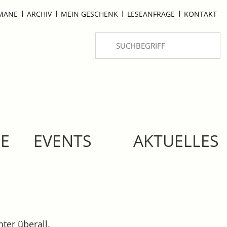
I
I
I
I
OMANE
ARCHIV
MEIN GESCHENK
LESEANFRAGE
KONTAKT
SE
EVENTS
AKTUELLES
ter überall.