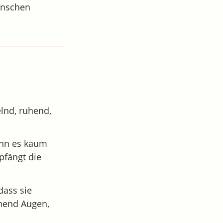
enschen
elnd, ruhend,
ann es kaum
pfängt die
dass sie
hend Augen,