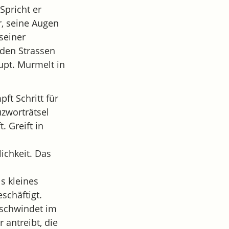
Spricht er
r, seine Augen
 seiner
nden Strassen
upt. Murmelt in
ft Schritt für
uzworträtsel
. Greift in
ichkeit. Das
s kleines
schäftigt.
tschwindet im
r antreibt, die