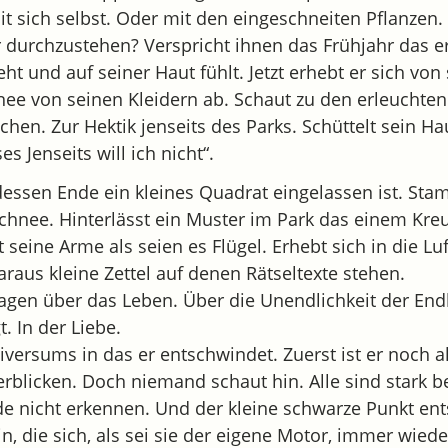
mit sich selbst. Oder mit den eingeschneiten Pflanzen. 
 durchzustehen? Verspricht ihnen das Frühjahr das e
eht und auf seiner Haut fühlt. Jetzt erhebt er sich von
nee von seinen Kleidern ab. Schaut zu den erleuchte
hen. Zur Hektik jenseits des Parks. Schüttelt sein Ha
es Jenseits will ich nicht“.
ssen Ende ein kleines Quadrat eingelassen ist. Stamp
Schnee. Hinterlässt ein Muster im Park das einem Kre
eine Arme als seien es Flügel. Erhebt sich in die Luft
araus kleine Zettel auf denen Rätseltexte stehen.
agen über das Leben. Über die Unendlichkeit der Endl
t. In der Liebe.
versums in das er entschwindet. Zuerst ist er noch al
blicken. Doch niemand schaut hin. Alle sind stark be
e nicht erkennen. Und der kleine schwarze Punkt en
ein, die sich, als sei sie der eigene Motor, immer wiede