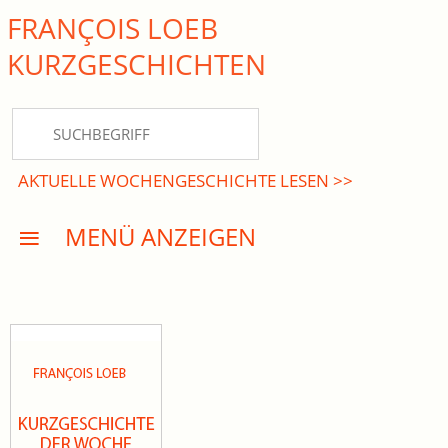
FRANÇOIS LOEB
close Submenü
KURZ­GESCHICHTEN
HOME
KURZGESCHICHTEN
AKTUELLE WOCHENGESCHICHTE LESEN >>
DREISATZROMANE
MENÜ ANZEIGEN
PRESSE
EVENTS
AKTUELLES
INFO