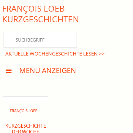
FRANÇOIS LOEB
close Submenü
KURZ­GESCHICHTEN
HOME
KURZGESCHICHTEN
AKTUELLE WOCHENGESCHICHTE LESEN >>
DREISATZROMANE
MENÜ ANZEIGEN
PRESSE
EVENTS
AKTUELLES
INFO