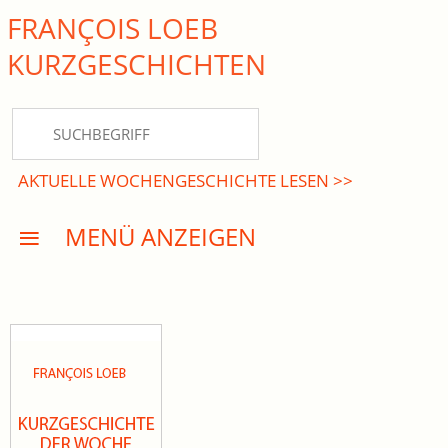
FRANÇOIS LOEB
close Submenü
KURZ­GESCHICHTEN
HOME
KURZGESCHICHTEN
AKTUELLE WOCHENGESCHICHTE LESEN >>
DREISATZROMANE
MENÜ ANZEIGEN
PRESSE
EVENTS
AKTUELLES
INFO