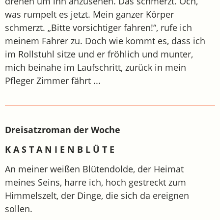
drehen um ihn anzusehen. Das schmerzt. Och,
was rumpelt es jetzt. Mein ganzer Körper
schmerzt. „Bitte vorsichtiger fahren!“, rufe ich
meinem Fahrer zu. Doch wie kommt es, dass ich
im Rollstuhl sitze und er fröhlich und munter,
mich beinahe im Laufschritt, zurück in mein
Pfleger Zimmer fährt ...
Dreisatzroman der Woche
K A S T A N I E N B L Ü T E
An meiner weißen Blütendolde, der Heimat
meines Seins, harre ich, hoch gestreckt zum
Himmelszelt, der Dinge, die sich da ereignen
sollen.