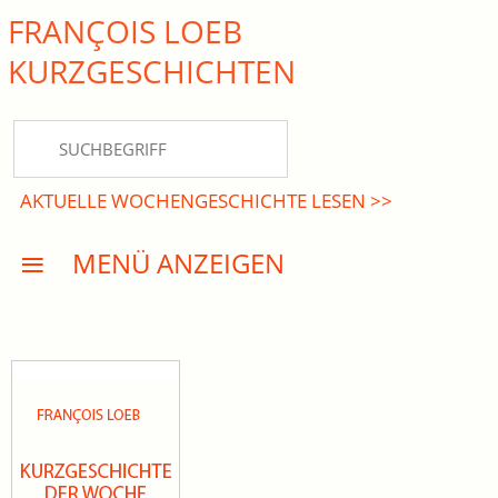
FRANÇOIS LOEB
close Submenü
KURZ­GESCHICHTEN
HOME
KURZGESCHICHTEN
AKTUELLE WOCHENGESCHICHTE LESEN >>
DREISATZROMANE
MENÜ ANZEIGEN
PRESSE
EVENTS
AKTUELLES
INFO