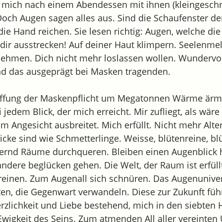
ch mich nach einem Abendessen mit ihnen (kleingesch
och Augen sagen alles aus. Sind die Schaufenster der
ie Hand reichen. Sie lesen richtig: Augen, welche di
 dir ausstrecken! Auf deiner Haut klimpern. Seelenme
 nehmen. Dich nicht mehr loslassen wollen. Wundervol
d das ausgeprägt bei Masken tragenden.
affung der Maskenpflicht um Megatonnen Wärme ärmer
 jedem Blick, der mich erreicht. Mir zufliegt, als wäre
em Angesicht ausbreitet. Mich erfüllt. Nicht mehr Alt
icke sind wie Schmetterlinge. Weisse, blütenreine, b
dernd Räume durchqueren. Bleiben einen Augenblick 
ndere beglücken gehen. Die Welt, der Raum ist erfüll
ereinen. Zum Augenall sich schnüren. Das Augenunive
en, die Gegenwart verwandeln. Diese zur Zukunft füh
erzlichkeit und Liebe bestehend, mich in den siebten
wigkeit des Seins. Zum atmenden All aller vereinten 