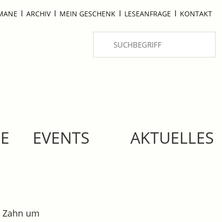
I
I
I
I
OMANE
ARCHIV
MEIN GESCHENK
LESEANFRAGE
KONTAKT
SE
EVENTS
AKTUELLES
ls Zahn um