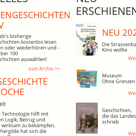
ERSCHIENE
N­GE­SCHICHTEN
V
NEU 20
eb's bisherige
hichten kostenlos lesen
Die Strassenba
n oder wiederhören und -
Kino wollte
über 100
Wei
hichten auswählen!
zum Archiv >>
Museum
ESCHICHTE
Ohne Grenzen
WOCHE
Wei
elt
Geschichten,
 Technologie hilft mit
die das Land
en Logik, Betrug und
schrieb
 wirksam zu bekämpfen.
hergilde hat sich die
Wei