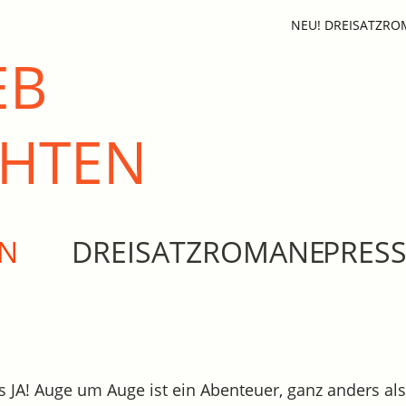
NEU! DREISATZR
EB
CHTEN
EN
DREISATZROMANE
PRES
es JA! Auge um Auge ist ein Abenteuer, ganz anders a