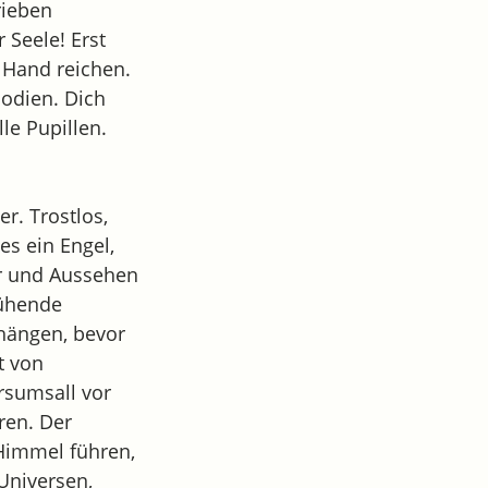
rieben
 Seele! Erst
e Hand reichen.
lodien. Dich
le Pupillen.
. Trostlos,
 es ein Engel,
er und Aussehen
lühende
hängen, bevor
t von
rsumsall vor
ren. Der
 Himmel führen,
Universen,