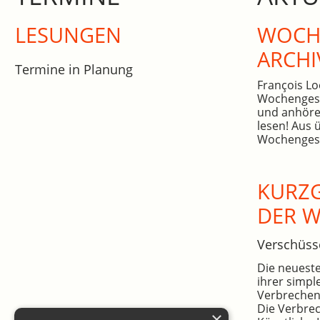
LESUNGEN
WOCHE
ARCHI
Termine in Planung
François Lo
Wochengesc
und anhöre
lesen! Aus 
Wochengesc
KURZG
DER 
Verschüss
Die neueste
ihrer simpl
Verbrechen
Die Verbrec
×