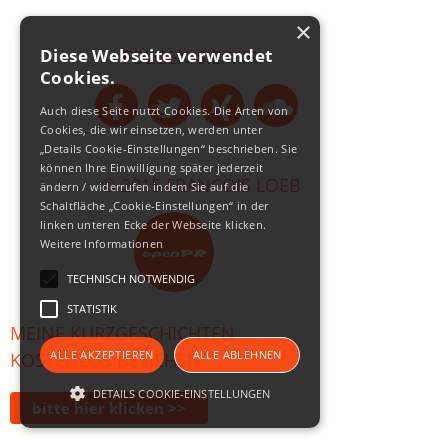
×
Diese Webseite verwendet
FOLGEN SIE MIR:
Cookies.
Auch diese Seite nutzt Cookies. Die Arten von
Cookies, die wir einsetzen, werden unter
„Details Cookie-Einstellungen“ beschrieben. Sie
können Ihre Einwilligung später jederzeit
© 2015 FRANCOIS LOEB
ändern / widerrufen indem Sie auf die
Schaltfläche „Cookie-Einstellungen“ in der
linken unteren Ecke der Webseite klicken.
Weitere Informationen
TECHNISCH NOTWENDIG
STATISTIK
MEINE KURZGESCHICHTEN
ALLE AKZEPTIEREN
ALLE ABLEHNEN
KOSTENLOS BEZIEHEN:
DETAILS COOKIE-EINSTELLUNGEN