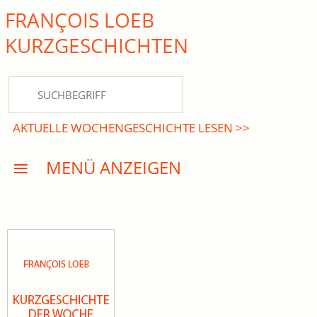
FRANÇOIS LOEB
close Submenü
KURZ­GESCHICHTEN
HOME
KURZGESCHICHTEN
AKTUELLE WOCHENGESCHICHTE LESEN >>
DREISATZROMANE
MENÜ ANZEIGEN
PRESSE
EVENTS
AKTUELLES
INFO