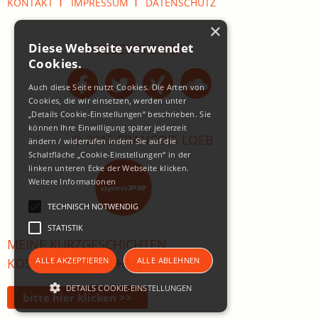
I
I
KONTAKT
IMPRESSUM
DATENSCHUTZ
×
Diese Webseite verwendet
FOLGEN SIE MIR:
Cookies.
Auch diese Seite nutzt Cookies. Die Arten von
Cookies, die wir einsetzen, werden unter
„Details Cookie-Einstellungen“ beschrieben. Sie
können Ihre Einwilligung später jederzeit
© 2015 FRANCOIS LOEB
ändern / widerrufen indem Sie auf die
Schaltfläche „Cookie-Einstellungen“ in der
linken unteren Ecke der Webseite klicken.
Weitere Informationen
TECHNISCH NOTWENDIG
STATISTIK
MEINE KURZGESCHICHTEN
ALLE AKZEPTIEREN
ALLE ABLEHNEN
KOSTENLOS BEZIEHEN:
DETAILS COOKIE-EINSTELLUNGEN