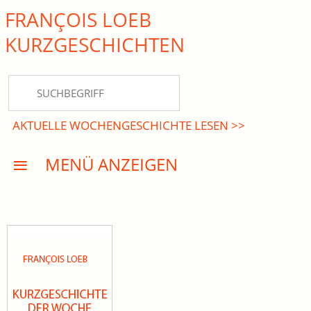
FRANÇOIS LOEB
close Submenü
KURZ­GESCHICHTEN
HOME
KURZGESCHICHTEN
AKTUELLE WOCHENGESCHICHTE LESEN >>
DREISATZROMANE
MENÜ ANZEIGEN
PRESSE
EVENTS
AKTUELLES
INFO