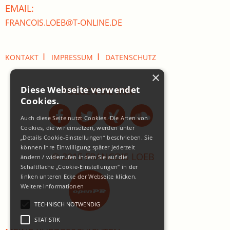
EMAIL:
FRANCOIS.LOEB@T-ONLINE.DE
I
I
KONTAKT
IMPRESSUM
DATENSCHUTZ
×
Diese Webseite verwendet
FOLGEN SIE MIR:
Cookies.
Auch diese Seite nutzt Cookies. Die Arten von
Cookies, die wir einsetzen, werden unter
„Details Cookie-Einstellungen“ beschrieben. Sie
können Ihre Einwilligung später jederzeit
© 2015 FRANCOIS LOEB
ändern / widerrufen indem Sie auf die
Schaltfläche „Cookie-Einstellungen“ in der
linken unteren Ecke der Webseite klicken.
Weitere Informationen
TECHNISCH NOTWENDIG
STATISTIK