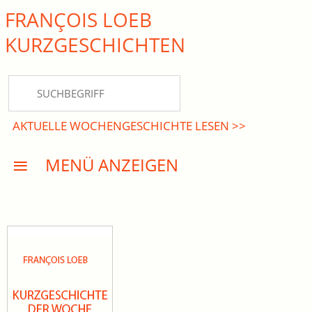
FRANÇOIS LOEB
close Submenü
KURZ­GESCHICHTEN
HOME
KURZGESCHICHTEN
AKTUELLE WOCHENGESCHICHTE LESEN >>
DREISATZROMANE
MENÜ ANZEIGEN
PRESSE
EVENTS
AKTUELLES
INFO