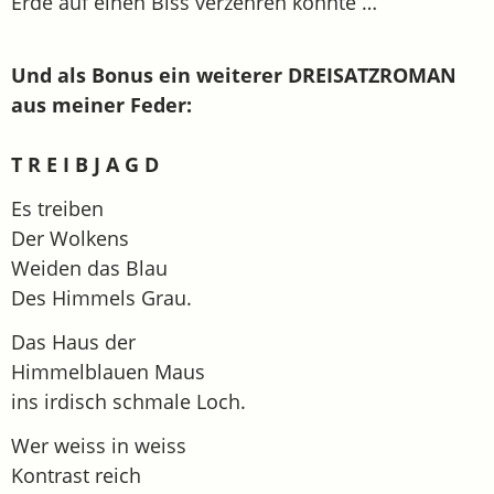
Erde auf einen Biss verzehren könnte …
Und als Bonus ein weiterer DREISATZROMAN
aus meiner Feder:
T R E I B J A G D
Es treiben
Der Wolkens
Weiden das Blau
Des Himmels Grau.
Das Haus der
Himmelblauen Maus
ins irdisch schmale Loch.
Wer weiss in weiss
Kontrast reich