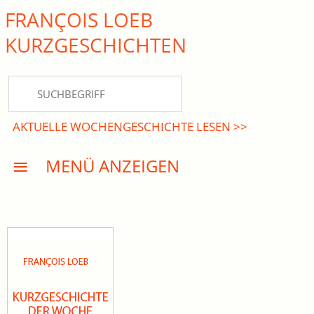
FRANÇOIS LOEB
close Submenü
KURZ­GESCHICHTEN
HOME
KURZGESCHICHTEN
AKTUELLE WOCHENGESCHICHTE LESEN >>
DREISATZROMANE
MENÜ ANZEIGEN
PRESSE
EVENTS
AKTUELLES
INFO