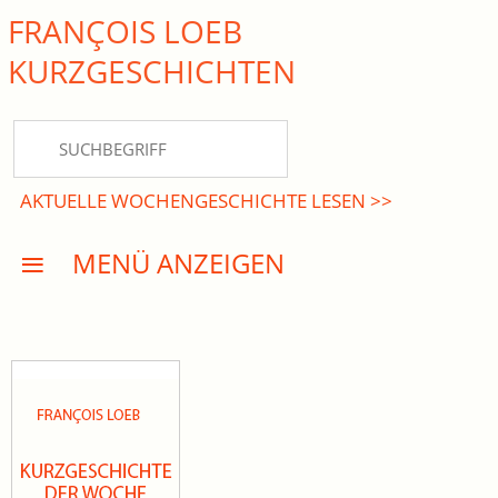
FRANÇOIS LOEB
close Submenü
KURZ­GESCHICHTEN
HOME
KURZGESCHICHTEN
AKTUELLE WOCHENGESCHICHTE LESEN >>
DREISATZROMANE
MENÜ ANZEIGEN
PRESSE
EVENTS
AKTUELLES
INFO