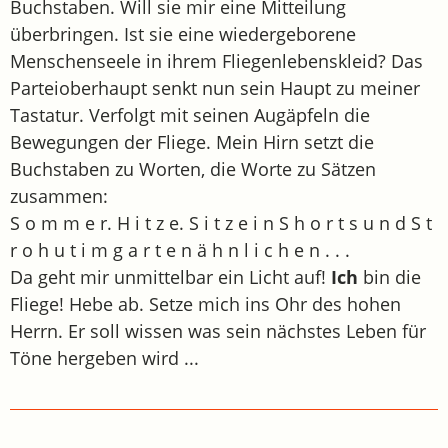
Buchstaben. Will sie mir eine Mitteilung
überbringen. Ist sie eine wiedergeborene
Menschenseele in ihrem Fliegenlebenskleid? Das
Parteioberhaupt senkt nun sein Haupt zu meiner
Tastatur. Verfolgt mit seinen Augäpfeln die
Bewegungen der Fliege. Mein Hirn setzt die
Buchstaben zu Worten, die Worte zu Sätzen
zusammen:
S o m m e r. H i t z e. S i t z e i n S h o r t s u n d S t
r o h u t i m g a r t e n ä h n l i c h e n . . .
Da geht mir unmittelbar ein Licht auf!
Ich
bin die
Fliege! Hebe ab. Setze mich ins Ohr des hohen
Herrn. Er soll wissen was sein nächstes Leben für
Töne hergeben wird ...