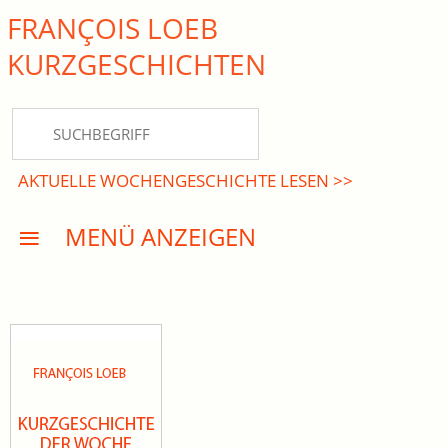
FRANÇOIS LOEB
close Submenü
KURZ­GESCHICHTEN
HOME
KURZGESCHICHTEN
AKTUELLE WOCHENGESCHICHTE LESEN >>
DREISATZROMANE
MENÜ ANZEIGEN
PRESSE
EVENTS
AKTUELLES
INFO