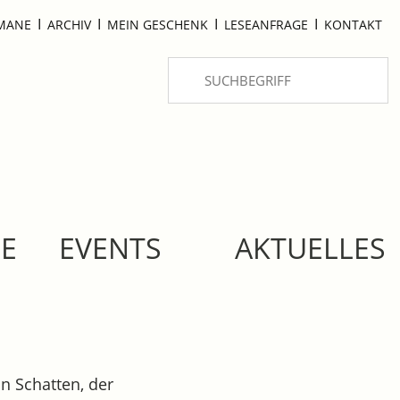
I
I
I
I
OMANE
ARCHIV
MEIN GESCHENK
LESEANFRAGE
KONTAKT
SE
EVENTS
AKTUELLES
n Schatten, der