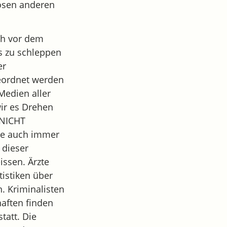
losen anderen
uch vor dem
es zu schleppen
er
geordnet werden
Medien aller
wir es Drehen
 NICHT
ie auch immer
 dieser
issen. Ärzte
tistiken über
. Kriminalisten
aften finden
tatt. Die