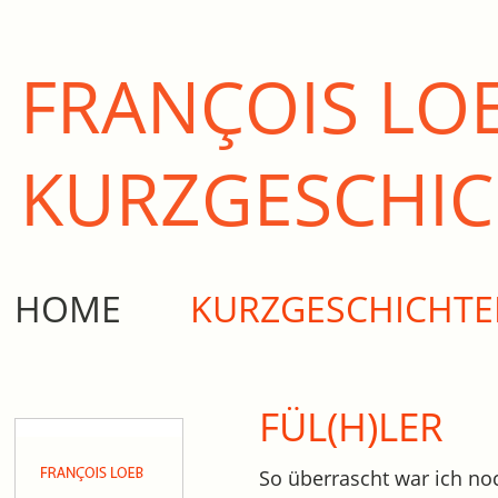
FRANÇOIS LO
KURZ­GESCHI
HOME
KURZGESCHICHT
FÜL(H)LER
So überrascht war ich no