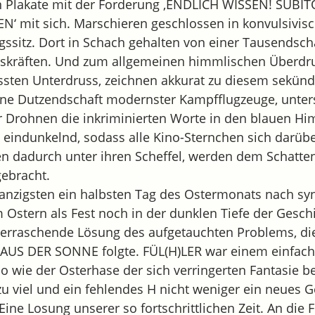
 Plakate mit der Forderung ‚ENDLICH WISSEN! SUBIT
 mit sich. Marschieren geschlossen in konvulsivisc
ssitz. Dort in Schach gehalten von einer Tausendsch
skräften. Und zum allgemeinen himmlischen Überdru
ssten Unterdruss, zeichnen akkurat zu diesem sekünd
ine Dutzendschaft modernster Kampfflugzeuge, unters
r Drohnen die inkriminierten Worte in den blauen Hi
 eindunkelnd, sodass alle Kino-Sternchen sich darüb
en dadurch unter ihren Scheffel, werden dem Schatte
ebracht.
nzigsten ein halbsten Tag des Ostermonats nach s
 Ostern als Fest noch in der dunklen Tiefe der Gesch
erraschende Lösung des aufgetauchten Problems, die
AUS DER SONNE folgte. FÜL(H)LER war einem einfach
so wie der Osterhase der sich verringerten Fantasie b
u viel und ein fehlendes H nicht weniger ein neues G
Eine Losung unserer so fortschrittlichen Zeit. An die