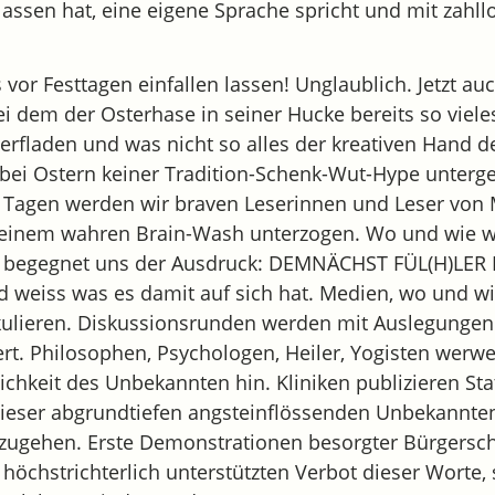
lassen hat, eine eigene Sprache spricht und mit zahl
 vor Festtagen einfallen lassen! Unglaublich. Jetzt a
ei dem der Osterhase in seiner Hucke bereits so viel
terfladen und was nicht so alles der kreativen Hand d
obei Ostern keiner Tradition-Schenk-Wut-Hype unter
 Tagen werden wir braven Leserinnen und Leser von 
al, einem wahren Brain-Wash unterzogen. Wo und wie 
t begegnet uns der Ausdruck: DEMNÄCHST FÜL(H)LER
weiss was es damit auf sich hat. Medien, wo und w
kulieren. Diskussionsrunden werden mit Auslegungen
t. Philosophen, Psychologen, Heiler, Yogisten werwe
ichkeit des Unbekannten hin. Kliniken publizieren Sta
ieser abgrundtiefen angsteinflössenden Unbekannten
zugehen. Erste Demonstrationen besorgter Bürgersch
höchstrichterlich unterstützten Verbot dieser Worte, s