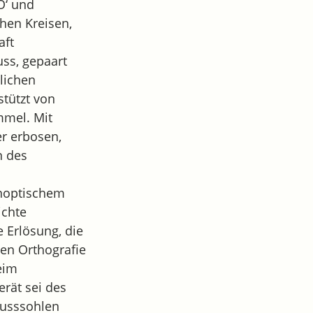
O‘ und
hen Kreisen,
aft
ss, gepaart
lichen
tützt von
mmel. Mit
er erbosen,
n des
ynoptischem
ichte
 Erlösung, die
en Orthografie
eim
erät sei des
 Fusssohlen