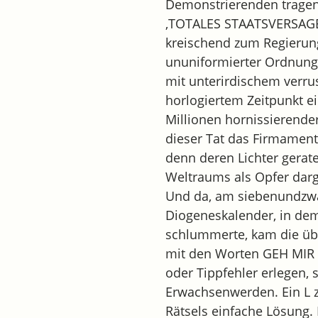
Demonstrierenden tragen
‚TOTALES STAATSVERSAGEN‘
kreischend zum Regierung
ununiformierter Ordnung
mit unterirdischem verru
horlogiertem Zeitpunkt e
Millionen hornissierende
dieser Tat das Firmament
denn deren Lichter gerat
Weltraums als Opfer darg
Und da, am siebenundzwa
Diogeneskalender, in dem
schlummerte, kam die üb
mit den Worten GEH MIR 
oder Tippfehler erlegen, 
Erwachsenwerden. Ein L z
Rätsels einfache Lösung. 