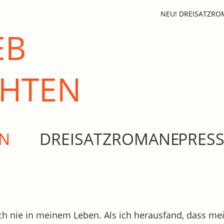
NEU! DREISATZR
EB
CHTEN
EN
DREISATZROMANE
PRES
ch nie in meinem Leben. Als ich herausfand, dass mei