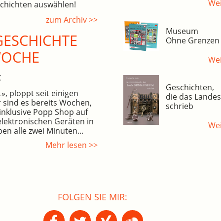
Wei
hichten auswählen!
zum Archiv >>
Museum
ESCHICHTE
Ohne Grenzen
WOCHE
Wei
t
Geschichten,
, ploppt seit einigen
die das Land
 sind es bereits Wochen,
schrieb
inklusive Popp Shop auf
elektronischen Geräten in
Wei
en alle zwei Minuten...
Mehr lesen >>
FOLGEN SIE MIR: