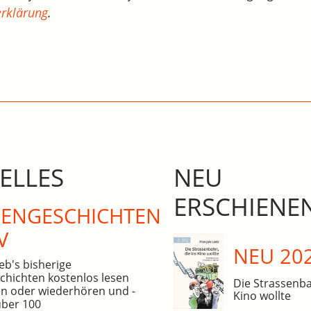
rklärung
.
ELLES
NEU
ERSCHIENE
N­GE­SCHICHTEN
V
NEU 20
eb's bisherige
hichten kostenlos lesen
Die Strassenba
n oder wiederhören und -
Kino wollte
über 100