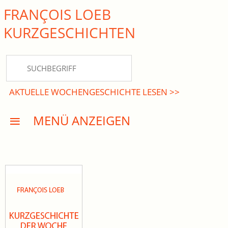
FRANÇOIS LOEB
close Submenü
KURZ­GESCHICHTEN
HOME
KURZGESCHICHTEN
AKTUELLE WOCHENGESCHICHTE LESEN >>
DREISATZROMANE
MENÜ ANZEIGEN
PRESSE
EVENTS
AKTUELLES
INFO