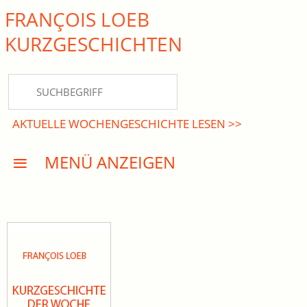
FRANÇOIS LOEB
close Submenü
KURZ­GESCHICHTEN
HOME
KURZGESCHICHTEN
AKTUELLE WOCHENGESCHICHTE LESEN >>
DREISATZROMANE
MENÜ ANZEIGEN
PRESSE
EVENTS
AKTUELLES
INFO