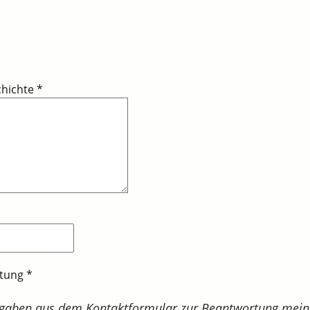
chichte
*
itung
*
ngaben aus dem Kontaktformular zur Beantwortung mein