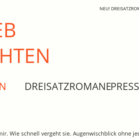
NEU! DREISATZR
EB
CHTEN
EN
DREISATZROMANE
PRES
e mir. Wie schnell vergeht sie. Augenwischblick ohne j