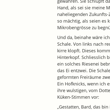
gewähren. Sie schlüpft d
Hand, als sei sie meine M
naheliegenden Zukunfts-Z
so mächtig, als seien es
Mikrobengrösse zu begn
Und da, beinahe wäre ich 
Schale. Von links nach r
kirre klopft. Dieses kom
Hinterkopf. Schliesslich 
ein solches Riesenei beb
das Ei entzwei. Die Schal
geformten Freiräume zwei
Ein Hofknicks, wenn ich es
ihre wulstigen, vom Dotte
Küken-Stimmen vor:
„Gestatten, Bard, das bi