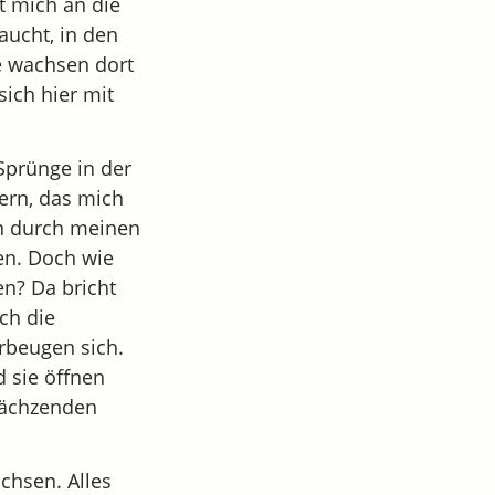
t mich an die
aucht, in den
e wachsen dort
ich hier mit
 Sprünge in der
ern, das mich
en durch meinen
ten. Doch wie
en? Da bricht
rch die
rbeugen sich.
d sie öffnen
krächzenden
chsen. Alles