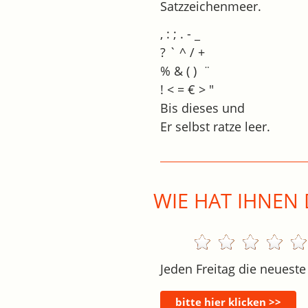
Satzzeichenmeer.
, : ; . - _
? ` ^ / +
% & ( ) ¨
! < = € > "
Bis dieses und
Er selbst ratze leer.
WIE HAT IHNEN 
Jeden Freitag die neueste