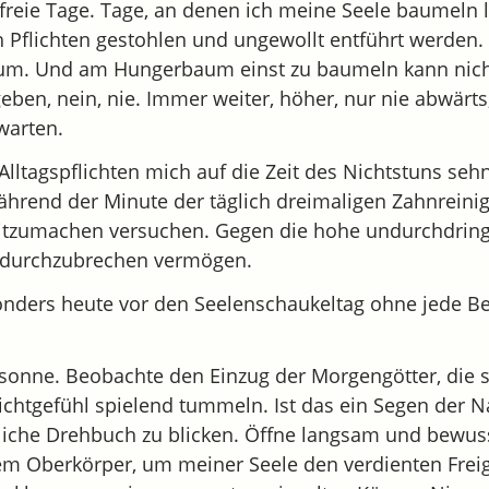
reie Tage. Tage, an denen ich meine Seele baumeln 
 Pflichten gestohlen und ungewollt entführt werden.
aum. Und am Hungerbaum einst zu baumeln kann nicht
eben, nein, nie. Immer weiter, höher, nur nie abwärt
warten.
Alltagspflichten mich auf die Zeit des Nichtstuns seh
hrend der Minute der täglich dreimaligen Zahnreini
itzumachen versuchen. Gegen die hohe undurchdrin
ht durchzubrechen vermögen.
nders heute vor den Seelenschaukeltag ohne jede Be
onne. Beobachte den Einzug der Morgengötter, die s
ichtgefühl spielend tummeln. Ist das ein Segen der N
liche Drehbuch zu blicken. Öffne langsam und bewus
em Oberkörper, um meiner Seele den verdienten Frei