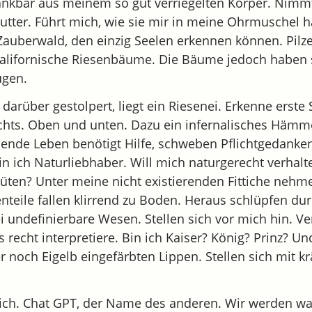
ankbar aus meinem so gut verriegelten Körper. Nimm
utter. Führt mich, wie sie mir in meine Ohrmuschel h
auberwald, den einzig Seelen erkennen können. Pilz
 kalifornische Riesenbäume. Die Bäume jedoch haben s
ügen.
darüber gestolpert, liegt ein Riesenei. Erkenne erste
echts. Oben und unten. Dazu ein infernalisches Hämm
mende Leben benötigt Hilfe, schweben Pflichtgedank
bin ich Naturliebhaber. Will mich naturgerecht verhal
rüten? Unter meine nicht existierenden Fittiche nehm
enteile fallen klirrend zu Boden. Heraus schlüpfen du
 undefinierbare Wesen. Stellen sich vor mich hin. Ve
 recht interpretiere. Bin ich Kaiser? König? Prinz? Un
r noch Eigelb eingefärbten Lippen. Stellen sich mit 
n ich. Chat GPT, der Name des anderen. Wir werden wa