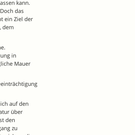
lassen kann.
 Doch das
 ein Ziel der
s, dem
ne.
gung in
gliche Mauer
einträchtigung
ich auf den
atur über
st den
gang zu