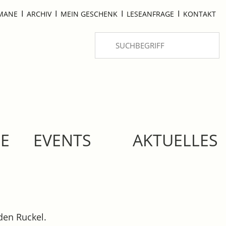
I
I
I
I
OMANE
ARCHIV
MEIN GESCHENK
LESEANFRAGE
KONTAKT
SE
EVENTS
AKTUELLES
eden Ruckel.