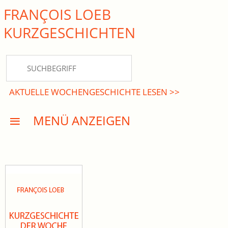
FRANÇOIS LOEB
close Submenü
KURZ­GESCHICHTEN
HOME
KURZGESCHICHTEN
AKTUELLE WOCHENGESCHICHTE LESEN >>
DREISATZROMANE
MENÜ ANZEIGEN
PRESSE
EVENTS
AKTUELLES
INFO