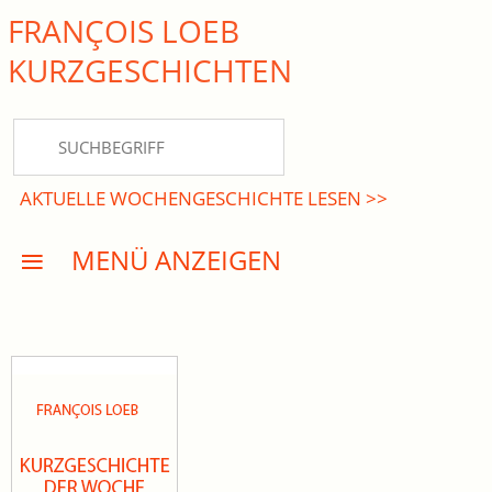
FRANÇOIS LOEB
close Submenü
KURZ­GESCHICHTEN
HOME
KURZGESCHICHTEN
AKTUELLE WOCHENGESCHICHTE LESEN >>
DREISATZROMANE
MENÜ ANZEIGEN
PRESSE
EVENTS
AKTUELLES
INFO