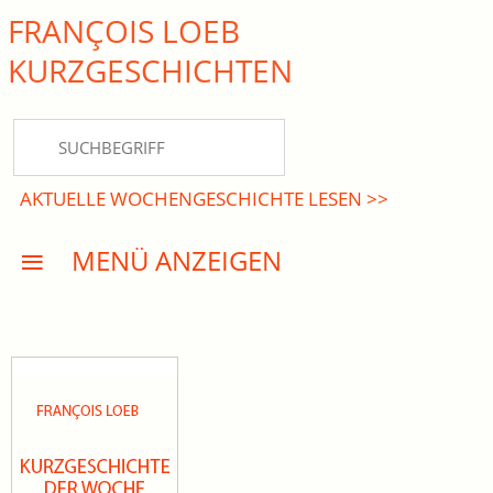
FRANÇOIS LOEB
close Submenü
KURZ­GESCHICHTEN
HOME
KURZGESCHICHTEN
AKTUELLE WOCHENGESCHICHTE LESEN >>
DREISATZROMANE
MENÜ ANZEIGEN
PRESSE
EVENTS
AKTUELLES
INFO