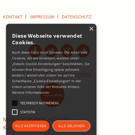
I
I
KONTAKT
IMPRESSUM
DATENSCHUTZ
×
Diese Webseite verwendet
FOLGEN SIE MIR:
Cookies.
Auch diese Seite nutzt Cookies. Die Arten von
Cookies, die wir einsetzen, werden unter
„Details Cookie-Einstellungen“ beschrieben. Sie
können Ihre Einwilligung später jederzeit
© 2015 FRANCOIS LOEB
ändern / widerrufen indem Sie auf die
Schaltfläche „Cookie-Einstellungen“ in der
linken unteren Ecke der Webseite klicken.
Weitere Informationen
TECHNISCH NOTWENDIG
STATISTIK
MEINE KURZGESCHICHTEN
ALLE AKZEPTIEREN
ALLE ABLEHNEN
KOSTENLOS BEZIEHEN: