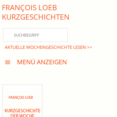
FRANÇOIS LOEB
close Submenü
KURZ­GESCHICHTEN
HOME
KURZGESCHICHTEN
AKTUELLE WOCHENGESCHICHTE LESEN >>
DREISATZROMANE
MENÜ ANZEIGEN
PRESSE
EVENTS
AKTUELLES
INFO