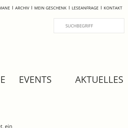
I
I
I
I
OMANE
ARCHIV
MEIN GESCHENK
LESEANFRAGE
KONTAKT
SE
EVENTS
AKTUELLES
, ein