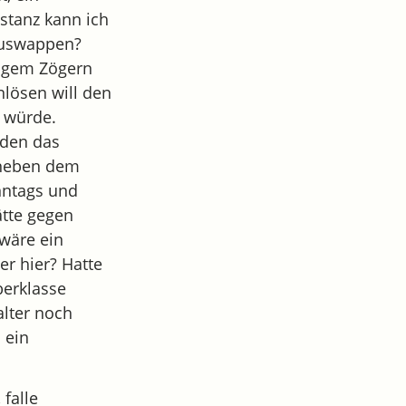
stanz kann ich
hauswappen?
angem Zögern
lösen will den
n würde.
 den das
, neben dem
nntags und
ätte gegen
wäre ein
r hier? Hatte
berklasse
alter noch
 ein
falle