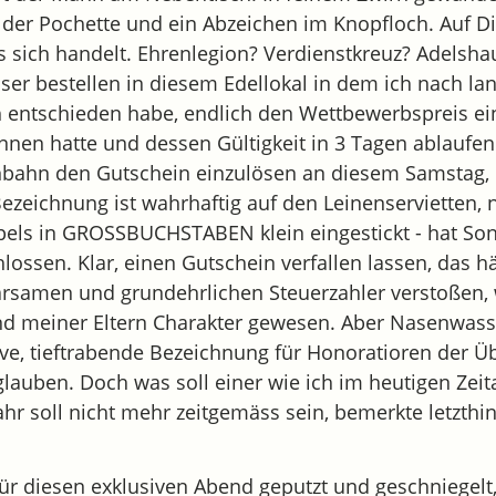
n der Pochette und ein Abzeichen im Knopfloch. Auf Di
s sich handelt. Ehrenlegion? Verdienstkreuz? Adels
ser bestellen in diesem Edellokal in dem ich nach l
entschieden habe, endlich den Wettbewerbspreis ein
nen hatte und dessen Gültigkeit in 3 Tagen ablaufe
enbahn den Gutschein einzulösen an diesem Samstag,
 Bezeichnung ist wahrhaftig auf den Leinenservietten
ls in GROSSBUCHSTABEN klein eingestickt - hat So
ossen. Klar, einen Gutschein verfallen lassen, das h
rsamen und grundehrlichen Steuerzahler verstoßen, 
d meiner Eltern Charakter gewesen. Aber Nasenwasse
ive, tieftrabende Bezeichnung für Honoratioren der Ü
lauben. Doch was soll einer wie ich im heutigen Zeit
r soll nicht mehr zeitgemäss sein, bemerkte letzthin
ür diesen exklusiven Abend geputzt und geschniegelt, 