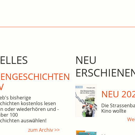
ELLES
NEU
ERSCHIENE
N­GE­SCHICHTEN
V
NEU 20
eb's bisherige
hichten kostenlos lesen
Die Strassenba
n oder wiederhören und -
Kino wollte
über 100
Wei
hichten auswählen!
zum Archiv >>