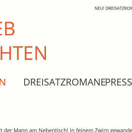
NEU! DREISATZR
EB
CHTEN
EN
DREISATZROMANE
PRES
rt der Mann am Nebentisch! In feinem Zwirn gewandet