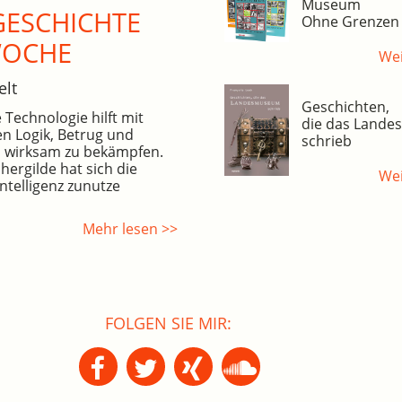
Museum
ESCHICHTE
Ohne Grenzen
WOCHE
Wei
elt
Geschichten,
 Technologie hilft mit
die das Land
en Logik, Betrug und
schrieb
 wirksam zu bekämpfen.
hergilde hat sich die
Wei
Intelligenz zunutze
Mehr lesen >>
FOLGEN SIE MIR: