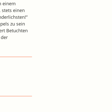
in einem
, stets einen
nderlichsten!“
pels zu sein
ert Betuchten
 der