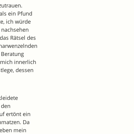
zutrauen.
als ein Pfund
te, ich würde
 N nachsehen
das Rätsel des
scharwenzelnden
r Beratung
 mich innerlich
tlege, dessen
leidete
m den
uf ertönt ein
chmatzen. Da
 neben mein