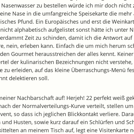
 Nasenwasser zu bestellen würde ich mir doch nicht 
eine Nase in die umfangreiche Speisekarte die mehr 
nisches Pfund. Ein Europäisches und erst die Weinkar
 nicht alphabetisch aufgelistet sonst hätte ich unter
verdammt Zeit zu schinden, damit ich die Antwort auf 
re, nein, erleben kann. Einfach die um mich herum 
 den Gourmet herausstreichen der alles kennt. Keine
rtel der kulinarischen Bezeichnungen nicht verstehe,
e zu erleiden, auf das kleine Überraschungs-Menü fes
nt delektieren soll.
ner Nachbarschaft auf! Herjeh! 22 perfekt weiß gek
nach der Normalverteilungs-Kurve verteilt, stellen u
ent, so dass ich jeglichen Blickkontakt verliere. Dara
n und Husten, sowie kurz darauf ein Schlürfen und S
ittelten an meinem Tisch auf, legt eine Visitenkarte