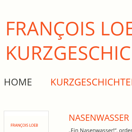
FRANÇOIS LO
KURZ­GESCHI
HOME
KURZGESCHICHT
NASENWASSER
„Ein Nasenwasser!“, orde