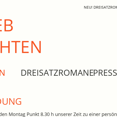
NEU! DREISATZR
EB
CHTEN
EN
DREISATZROMANE
PRES
DUNG
den Montag Punkt 8.30 h unserer Zeit zu einer persön