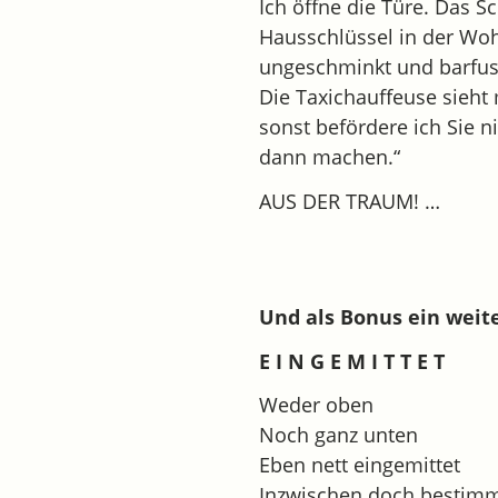
Ich öffne die Türe. Das S
Hausschlüssel in der Woh
ungeschminkt und barfuss,
Die Taxichauffeuse sieht 
sonst befördere ich Sie 
dann machen.“
AUS DER TRAUM! …
Und als Bonus ein wei
E I N G E M I T T E T
Weder oben
Noch ganz unten
Eben nett eingemittet
Inzwischen doch bestim