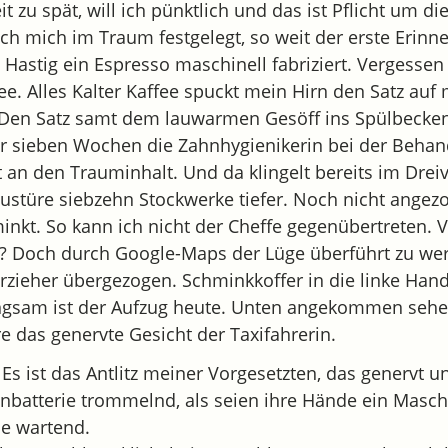
t zu spät, will ich pünktlich und das ist Pflicht um di
ch mich im Traum festgelegt, so weit der erste Erinn
Hastig ein Espresso maschinell fabriziert. Vergessen
e. Alles Kalter Kaffee spuckt mein Hirn den Satz auf
. Den Satz samt dem lauwarmen Gesöff ins Spülbecke
or sieben Wochen die Zahnhygienikerin bei der Behan
t an den Trauminhalt. Und da klingelt bereits im Dreiv
ustüre siebzehn Stockwerke tiefer. Noch nicht angez
kt. So kann ich nicht der Cheffe gegenübertreten. 
 Doch durch Google-Maps der Lüge überführt zu werd
erzieher übergezogen. Schminkkoffer in die linke Han
ngsam ist der Aufzug heute. Unten angekommen sehe
e das genervte Gesicht der Taxifahrerin.
 Es ist das Antlitz meiner Vorgesetzten, das genervt 
tenbatterie trommelnd, als seien ihre Hände ein Masc
ne wartend.