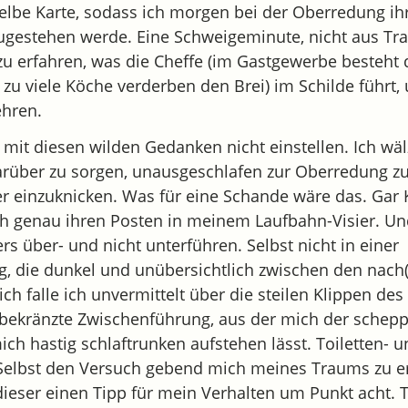
gelbe Karte, sodass ich morgen bei der Oberredung ih
zugestehen werde. Eine Schweigeminute, nicht aus Tra
u erfahren, was die Cheffe (im Gastgewerbe besteht d
zu viele Köche verderben den Brei) im Schilde führt
hren.
ch mit diesen wilden Gedanken nicht einstellen. Ich wä
arüber zu sorgen, unausgeschlafen zur Oberredung z
r einzuknicken. Was für eine Schande wäre das. Gar 
ch genau ihren Posten in meinem Laufbahn-Visier. U
ers über- und nicht unterführen. Selbst nicht in einer
, die dunkel und unübersichtlich zwischen den nach
ich falle ich unvermittelt über die steilen Klippen des 
 bekränzte Zwischenführung, aus der mich der schep
mich hastig schlaftrunken aufstehen lässt. Toiletten-
elbst den Versuch gebend mich meines Traums zu e
ieser einen Tipp für mein Verhalten um Punkt acht. T