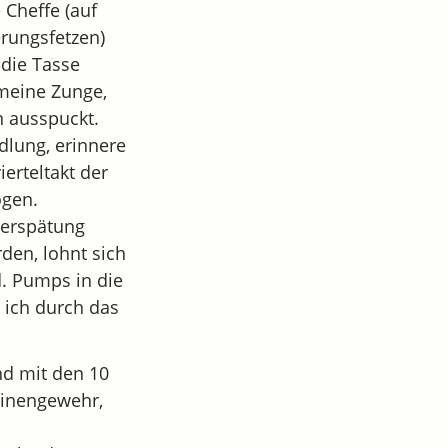
e Cheffe (auf
erungsfetzen)
 die Tasse
 meine Zunge,
n ausspuckt.
dlung, erinnere
ierteltakt der
ogen.
Verspätung
en, lohnt sich
d. Pumps in die
 ich durch das
und mit den 10
hinengewehr,