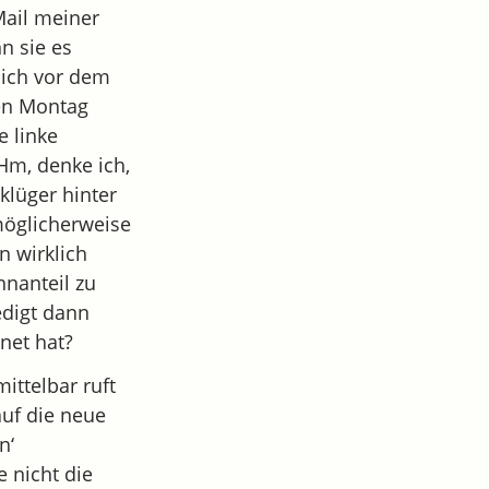
Mail meiner
n sie es
 ich vor dem
sen Montag
e linke
 Hm, denke ich,
klüger hinter
öglicherweise
n wirklich
nnanteil zu
edigt dann
net hat?
mittelbar ruft
auf die neue
n‘
e nicht die