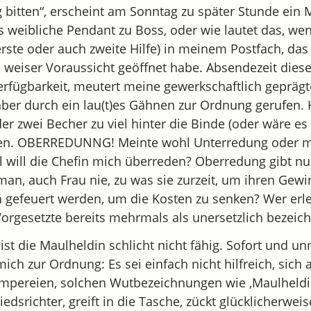
 bitten“, erscheint am Sonntag zu später Stunde ein 
s weibliche Pendant zu Boss, oder wie lautet das, wen
erste oder auch zweite Hilfe) in meinem Postfach, das
n weiser Voraussicht geöffnet habe. Absendezeit die
erfügbarkeit, meutert meine gewerkschaftlich geprägt
 aber durch ein lau(t)es Gähnen zur Ordnung gerufen.
er zwei Becher zu viel hinter die Binde (oder wäre es 
ben. OBERREDUNNG! Meinte wohl Unterredung oder m
will die Chefin mich überreden? Oberredung gibt nu
an, auch Frau nie, zu was sie zurzeit, um ihren Gewi
ich gefeuert werden, um die Kosten zu senken? Wer erl
Vorgesetzte bereits mehrmals als unersetzlich bezeich
 ist die Maulheldin schlicht nicht fähig. Sofort und un
ich zur Ordnung: Es sei einfach nicht hilfreich, sich 
mpereien, solchen Wutbezeichnungen wie ‚Maulheldi
iedsrichter, greift in die Tasche, zückt glücklicherweis