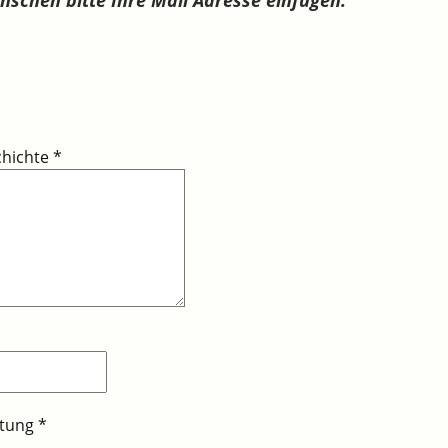
chichte
*
itung
*