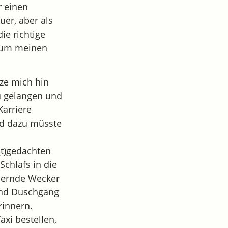
r einen
uer, aber als
ie richtige
, um meinen
lze mich hin
u gelangen und
Karriere
nd dazu müsste
(t)gedachten
Schlafs in die
pernde Wecker
 und Duschgang
rinnern.
axi bestellen,