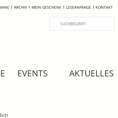
I
I
I
I
OMANE
ARCHIV
MEIN GESCHENK
LESEANFRAGE
KONTAKT
SE
EVENTS
AKTUELLES
lich