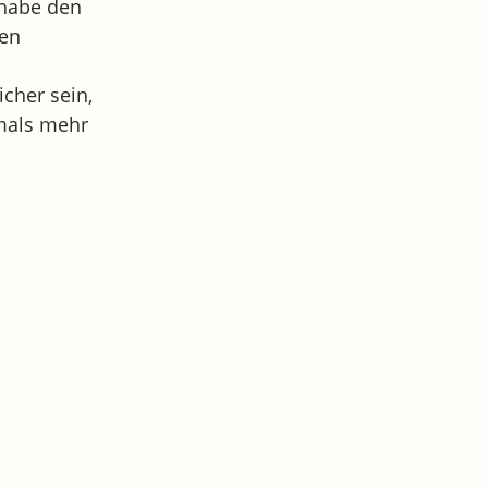
 habe den
ten
icher sein,
emals mehr