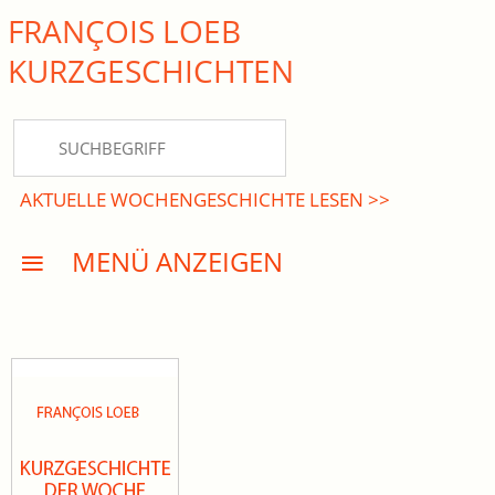
FRANÇOIS LOEB
close Submenü
KURZ­GESCHICHTEN
HOME
KURZGESCHICHTEN
AKTUELLE WOCHENGESCHICHTE LESEN >>
DREISATZROMANE
MENÜ ANZEIGEN
PRESSE
EVENTS
AKTUELLES
INFO