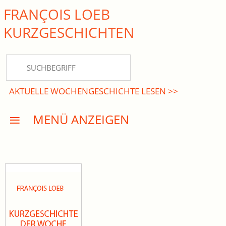
FRANÇOIS LOEB
close Submenü
KURZ­GESCHICHTEN
HOME
KURZGESCHICHTEN
AKTUELLE WOCHENGESCHICHTE LESEN >>
DREISATZROMANE
MENÜ ANZEIGEN
PRESSE
EVENTS
AKTUELLES
INFO