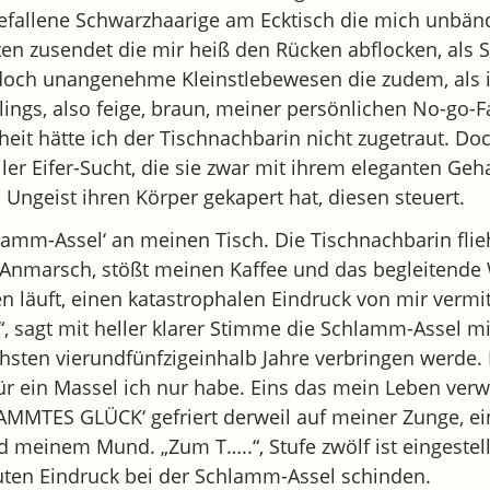
gefallene Schwarzhaarige am Ecktisch die mich unbänd
en zusendet die mir heiß den Rücken abflocken, als
doch unangenehme Kleinstlebewesen die zudem, als i
ings, also feige, braun, meiner persönlichen No-go-F
eit hätte ich der Tischnachbarin nicht zugetraut. Do
ller Eifer-Sucht, die sie zwar mit ihrem eleganten Ge
 Ungeist ihren Körper gekapert hat, diesen steuert.
amm-Assel‘ an meinen Tisch. Die Tischnachbarin flieht
 Anmarsch, stößt meinen Kaffee und das begleitende
 läuft, einen katastrophalen Eindruck von mir vermit
, sagt mit heller klarer Stimme die Schlamm-Assel mi
chsten vierundfünfzigeinhalb Jahre verbringen werde. 
ür ein Massel ich nur habe. Eins das mein Leben ver
MMTES GLÜCK‘ gefriert derweil auf meiner Zunge, ei
 meinem Mund. „Zum T…..“, Stufe zwölf ist eingestell
uten Eindruck bei der Schlamm-Assel schinden.