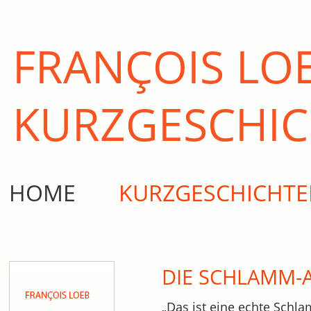
FRANÇOIS LO
KURZ­GESCHI
HOME
KURZGESCHICHT
DIE SCHLAMM-
„Das ist eine echte Schla