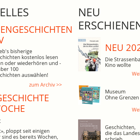
ELLES
NEU
ERSCHIENE
N­GE­SCHICHTEN
V
NEU 20
eb's bisherige
hichten kostenlos lesen
Die Strassenba
n oder wiederhören und -
Kino wollte
über 100
Wei
hichten auswählen!
zum Archiv >>
Museum
ESCHICHTE
Ohne Grenzen
WOCHE
Wei
t
Geschichten,
, ploppt seit einigen
die das Land
 sind es bereits Wochen,
schrieb