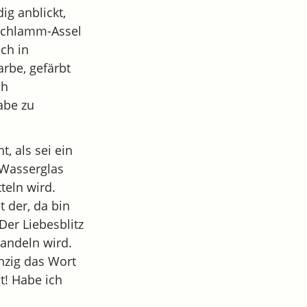
ig anblickt,
 Schlamm-Assel
ch in
arbe, gefärbt
ch
habe zu
, als sei ein
 Wasserglas
teln wird.
t der, da bin
Der Liebesblitz
wandeln wird.
nzig das Wort
t! Habe ich