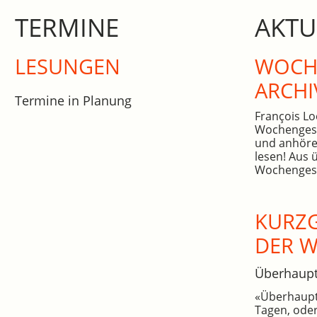
TERMINE
AKTU
LESUNGEN
WOCHE
ARCHI
Termine in Planung
François Lo
Wochengesc
und anhöre
lesen! Aus 
Wochengesc
KURZG
DER 
Überhaup
«Überhaupt»
Tagen, oder