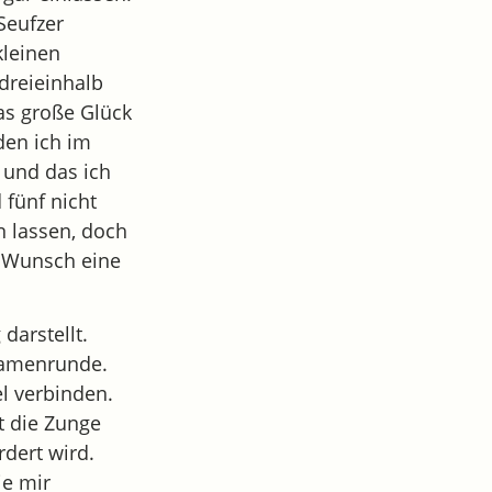
 Seufzer
kleinen
 dreieinhalb
as große Glück
den ich im
und das ich
 fünf nicht
en lassen, doch
r Wunsch eine
darstellt.
 Damenrunde.
el verbinden.
t die Zunge
dert wird.
ie mir