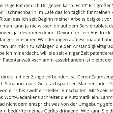
 einzige Rat den ich Dir geben kann. Echt!“ Ein großer
r Tischnachbarin im Café das ich täglich für meinen 
itual das ich seit Beginn meiner Arbeitslosigkeit vor
nn man kann ja nie wissen ob auf dem Serviertablett d
ngen, ja, devorieren kann. Devorieren, ein Ausdruck 
 langen einsamen Wanderungen aufgeschnappt habe 
ten um mich zu schlagen die den Anständigkeitsgrad
e ich mir erdacht, will sie seit einiger Zeit patentier
en Patentanwalt vschlamm-asselrhanden ist bleibt de
ie direkt mit der Zunge verbunden ist. Deren Zaumzeug 
nach Situation, nach Gesprächspartner. Männer- oder
von eins bis zwölf einstellen. Einschalten. Mit Speich
s Wort-Gedankens schreitet die Automatik ein. Lähm
grad nicht dem entspricht was von der Umgebung gefor
rin bedürfte meines Geräts dringend. Wie kann Sie d