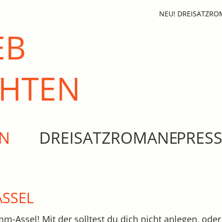
NEU! DREISATZR
EB
CHTEN
EN
DREISATZROMANE
PRES
ASSEL
mm-Assel! Mit der solltest du dich nicht anlegen, oder