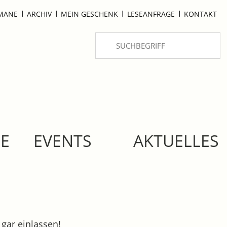
I
I
I
I
OMANE
ARCHIV
MEIN GESCHENK
LESEANFRAGE
KONTAKT
SE
EVENTS
AKTUELLES
 gar einlassen!