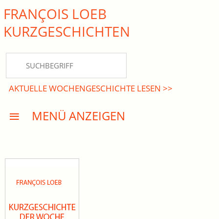
FRANÇOIS LOEB
close Submenü
KURZ­GESCHICHTEN
HOME
KURZGESCHICHTEN
AKTUELLE WOCHENGESCHICHTE LESEN >>
DREISATZROMANE
MENÜ ANZEIGEN
PRESSE
EVENTS
AKTUELLES
INFO