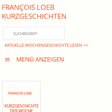
FRANÇOIS LOEB
close Submenü
KURZ­GESCHICHTEN
HOME
KURZGESCHICHTEN
AKTUELLE WOCHENGESCHICHTE LESEN >>
DREISATZROMANE
MENÜ ANZEIGEN
PRESSE
EVENTS
AKTUELLES
INFO