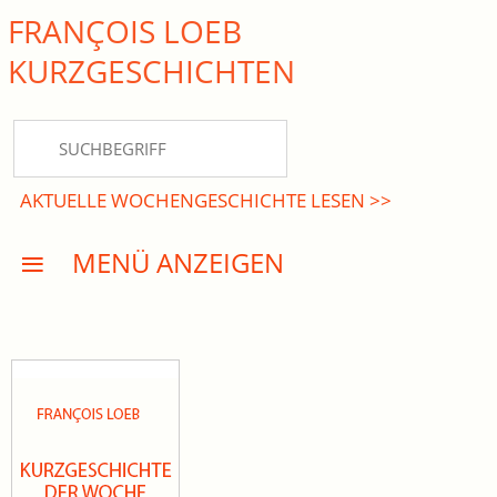
FRANÇOIS LOEB
close Submenü
KURZ­GESCHICHTEN
HOME
KURZGESCHICHTEN
AKTUELLE WOCHENGESCHICHTE LESEN >>
DREISATZROMANE
MENÜ ANZEIGEN
PRESSE
EVENTS
AKTUELLES
INFO