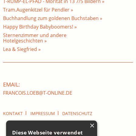
T-RUMP-EL-PFAD - Moritat in 13 7/5 Bildern »
Tram.Augenkitzel für Pendler »
Buchhandlung zum goldenen Buchstaben »
Happy Birthday Babyboomers! »
Sternenzimmer und andere
Hotelgeschichten »
Lea & Siegfried »
EMAIL:
FRANCOIS.LOEB@T-ONLINE.DE
I
I
KONTAKT
IMPRESSUM
DATENSCHUTZ
×
Diese Webseite verwendet
FOLGEN SIE MIR: