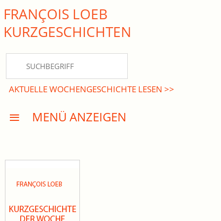
FRANÇOIS LOEB
close Submenü
KURZ­GESCHICHTEN
HOME
KURZGESCHICHTEN
AKTUELLE WOCHENGESCHICHTE LESEN >>
DREISATZROMANE
MENÜ ANZEIGEN
PRESSE
EVENTS
AKTUELLES
INFO