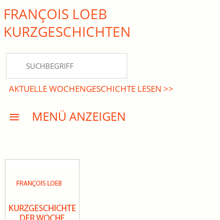
FRANÇOIS LOEB
close Submenü
KURZ­GESCHICHTEN
HOME
KURZGESCHICHTEN
AKTUELLE WOCHENGESCHICHTE LESEN >>
DREISATZROMANE
MENÜ ANZEIGEN
PRESSE
EVENTS
AKTUELLES
INFO