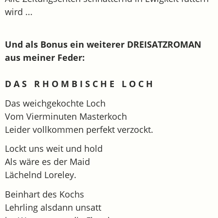
wird ...
Und als Bonus ein weiterer DREISATZROMAN
aus meiner Feder:
D A S R H O M B I S C H E L O C H
Das weichgekochte Loch
Vom Vierminuten Masterkoch
Leider vollkommen perfekt verzockt.
Lockt uns weit und hold
Als wäre es der Maid
Lächelnd Loreley.
Beinhart des Kochs
Lehrling alsdann unsatt