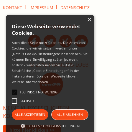
I
I
KONTAKT
IMPRESSUM
DATENSCHUTZ
×
Diese Webseite verwendet
FOLGEN SIE MIR:
Cookies.
Auch diese Seite nutzt Cookies. Die Arten von
Cookies, die wir einsetzen, werden unter
„Details Cookie-Einstellungen“ beschrieben. Sie
können Ihre Einwilligung später jederzeit
© 2015 FRANCOIS LOEB
ändern / widerrufen indem Sie auf die
Schaltfläche „Cookie-Einstellungen“ in der
linken unteren Ecke der Webseite klicken.
Weitere Informationen
TECHNISCH NOTWENDIG
STATISTIK
MEINE KURZGESCHICHTEN
ALLE AKZEPTIEREN
ALLE ABLEHNEN
KOSTENLOS BEZIEHEN:
DETAILS COOKIE-EINSTELLUNGEN