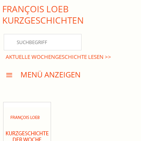
FRANÇOIS LOEB
close Submenü
KURZ­GESCHICHTEN
HOME
KURZGESCHICHTEN
AKTUELLE WOCHENGESCHICHTE LESEN >>
DREISATZROMANE
MENÜ ANZEIGEN
PRESSE
EVENTS
AKTUELLES
INFO